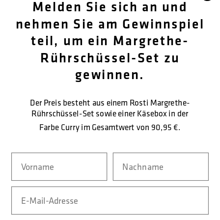
Melden Sie sich an und
OM OS
nehmen Sie am Gewinnspiel
teil, um ein Margrethe-
KUNDENDIENST
Rührschüssel-Set zu
KONTAKTIEREN SIE UNS
gewinnen.
Der Preis besteht aus einem Rosti Margrethe-
SICHERE BEZAHLUNG
Rührschüssel-Set sowie einer Käsebox in der
Farbe Curry im Gesamtwert von
90,95 €.
Navn
Nachname
LIEFERFORM
Email