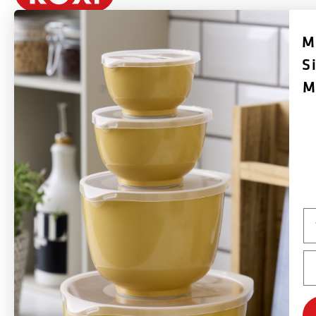
M
S
Rosti ist eine dänische Marke, die 1944 von Rolf Fahrenholtz und Stig
Jørgensen gegründet wurde. Das bekannteste Produkt der Marke ist die
M
Margrethe-Schüssel, die 1954 mit Erlaubnis des dänischen Hofes nach
Königin Margrethe II. benannt wurde.
Rosti stellt langlebige Produkte her, die sich auf Funktionalität, Qualität,
Farben und gutes Design konzentrieren. Viele der in den 1950er und 1960er
Jahren eingeführten Produkte von Rosti werden immer noch produziert und
Na
weltweit verkauft - hauptsächlich in Europa, aber auch die USA und Kanada
sind wichtige Märkte. Rostis Ziel ist es, eine globale Designmarke mit der
Em
Margrethe-Schüssel als Aushängeschild zu sein, und die Marke wird auch
weiterhin neue Konzepte und Produkte entwickeln, basierend auf derselben
Designphilosophie wie bisher.