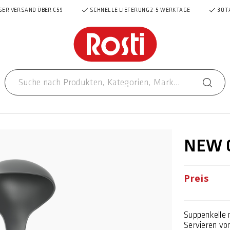
ER VERSAND ÜBER €59
SCHNELLE LIEFERUNG 2-5 WERKTAGE
30 T
NEW O
Preis
Suppenkelle 
Servieren vo