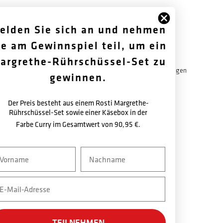
elden Sie sich an und nehmen
FOLGEN SIE UNS
ÜBER UNS
ie am Gewinnspiel teil, um ein
argrethe-Rührschüssel-Set zu
Facebook
Geschichte
Instagram
Garantiebestimmungen
gewinnen.
Newsletter
Newsletter
Der Preis besteht aus einem Rosti Margrethe-
Rührschüssel-Set sowie einer Käsebox in der
Farbe Curry im Gesamtwert von
90,95 €.
vn
Nachname
ail
TEILNEHMEN