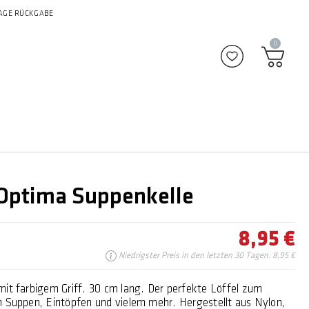
AGE RÜCKGABE
0
Zu Favoriten
ptima Suppenkelle
8,95 €
Niedrigster Preis in den letzten 30 Tagen: 8,95 €
mit farbigem Griff. 30 cm lang. Der perfekte Löffel zum
n Suppen, Eintöpfen und vielem mehr. Hergestellt aus Nylon,