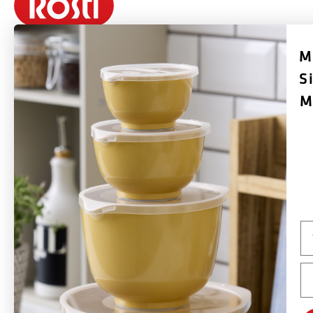
M
S
Rosti ist eine dänische Marke, die 1944 von Rolf Fahrenholtz und Stig
Jørgensen gegründet wurde. Das bekannteste Produkt der Marke ist die
M
Margrethe-Schüssel, die 1954 mit Erlaubnis des dänischen Hofes nach
Königin Margrethe II. benannt wurde.
Rosti stellt langlebige Produkte her, die sich auf Funktionalität, Qualität,
Farben und gutes Design konzentrieren. Viele der in den 1950er und 1960er
Jahren eingeführten Produkte von Rosti werden immer noch produziert und
Na
weltweit verkauft - hauptsächlich in Europa, aber auch die USA und Kanada
sind wichtige Märkte. Rostis Ziel ist es, eine globale Designmarke mit der
Em
Margrethe-Schüssel als Aushängeschild zu sein, und die Marke wird auch
weiterhin neue Konzepte und Produkte entwickeln, basierend auf derselben
Designphilosophie wie bisher.