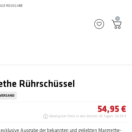
AGE RÜCKGABE
0
Zu Favoriten
ethe Rührschüssel
 VERSAND
54,95 €
Niedrigster Preis in den letzten 30 Tagen: 54,95 €
exklusive Ausgabe der bekannten und geliebten Margrethe-