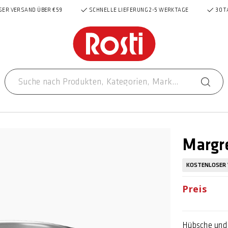
ER VERSAND ÜBER €59
SCHNELLE LIEFERUNG 2-5 WERKTAGE
30 T
Margr
KOSTENLOSER
Preis
Hübsche und 