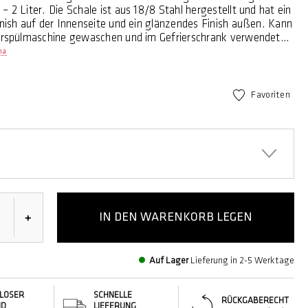
– 2 Liter. Die Schale ist aus 18/8 Stahl hergestellt und hat ein
inish auf der Innenseite und ein glänzendes Finish außen. Kann
irrspülmaschine gewaschen und im Gefrierschrank verwendet
nicht in der Mikrowelle. 5 Jahre Garantie.
ma
e-Schüssel wurde in Kopenhagen im Designstudio von Sigvard
nd Acton Bjørn entworfen und im Jahr 1954 mit Erlaubnis des
 nach der Königin Margrethe II benannt. Auch in Plastik und
Favoriten
hiedenen tollen Farben sowie in verschiedenen Größen
n Sie, dass die Kunststoffdeckel für die Schüsseln aus Plastik
e Margrethe-Rührschüssel aus Stahl passen. Es ist bisher noch
h, einen Deckel für die Margrethe-Rührschüsseln aus Edelstahl
IN DEN WARENKORB LEGEN
+
Auf Lager
Lieferung in 2-5 Werktage
LOSER
SCHNELLE
RÜCKGABERECHT
ND
LIEFERUNG