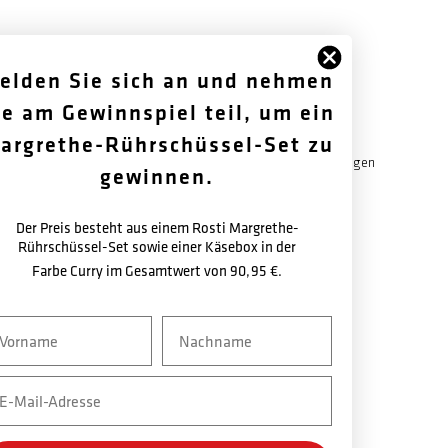
elden Sie sich an und nehmen
FOLGEN SIE UNS
ÜBER UNS
ie am Gewinnspiel teil, um ein
argrethe-Rührschüssel-Set zu
Facebook
Geschichte
Instagram
Garantiebestimmungen
gewinnen.
Newsletter
Newsletter
Der Preis besteht aus einem Rosti Margrethe-
Rührschüssel-Set sowie einer Käsebox in der
Farbe Curry im Gesamtwert von
90,95 €.
vn
Nachname
ail