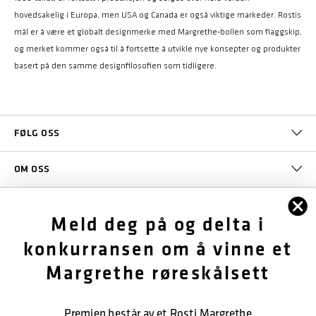
hovedsakelig i Europa, men USA og Canada er også viktige markeder. Rostis
mål er å være et globalt designmerke med Margrethe-bollen som flaggskip,
og merket kommer også til å fortsette å utvikle nye konsepter og produkter
basert på den samme designfilosofien som tidligere.
FØLG OSS
OM OSS
KUNDESERVICE
Meld deg på og delta i
konkurransen om å vinne et
KONTAKT OSS
Margrethe røreskålsett
SIKKER BETALING
Premien består av et Rosti Margrethe