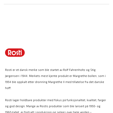
Rosti er et dansk merke som ble startet av Rolf Fahrenholtz og Stig
Jørgensen i 1944. Merkets mest kjente produkt er Margrethe-bollen, som i
1954 ble oppkalt etter dronning Margrethe II med tillatelse fra det danske
hoff.
Rosti lager holdbare produkter med fokus på funksjonalitet, kvalitet, farger
og god design. Mange av Rostis produkter som ble lansert på 1950- og
1960-tallet, er fortsatt i produksjon og selges over hele verden –