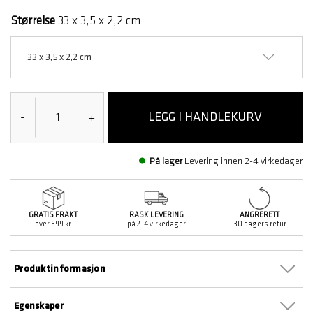
valgt
Størrelse
33 x 3,5 x 2,2 cm
33 x 3,5 x 2,2 cm
LEGG I HANDLEKURV
-
+
På lager
Levering innen 2-4 virkedager
GRATIS FRAKT
RASK LEVERING
ANGRERETT
over 699 kr
på 2–4 virkedager
30 dagers retur
Produktinformasjon
Egenskaper