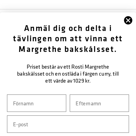
FÖLJ OSS
Anmäl dig och delta i
OM OSS
tävlingen om att vinna ett
Margrethe bakskålsset.
KUNDTJÄNST
KONTAKTA OSS
Priset består av ett Rosti Margrethe
bakskålsset och en ostlåda i färgen curry, till
ett värde av 1029 kr.
SÄKER BETALNING
Navn
Efternavn
Email
LEVERANSFORM