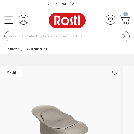
FRI FRAKT ÖVER 699,-
0
Logga in
Lägg till 
Produkter
Köksutrustning
Se video