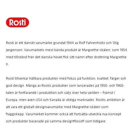
Rosti är ett danskt varumärke grundat 1944 av Rolf Fahrenholtz och Stig
Jørgensen. Varumärkets mest kända produkt är Margrethe-skålen, som 1954
med tillstånd från det danska hovet fick sitt namn efter drottning Margrethe
II.
Rosti tillverkar hållbara produkter med fokus på funktion, kvalitet, färger och
god design. Många av Rostis produkter som lanserades på 1950- och 1960-
talen är fortfarande i produktion och säljs över hela världen – främst i
Europa, men även USA och Kanada är viktiga marknader. Rostis ambition är
att vara ett globalt designvarumärke med Margrethe-skålen som
flaggskepp. Varumärket kommer också att fortsätta utveckla nya koncept
och produkter baserade på samma designfilosofi som tidigare.