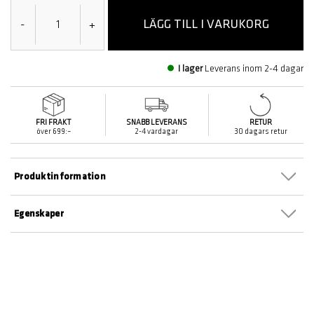
LÄGG TILL I VARUKORG
-
+
I lager
Leverans inom 2-4 dagar
FRI FRAKT
SNABB LEVERANS
RETUR
över 699:–
2-4 vardagar
30 dagars retur
Produktinformation
Egenskaper