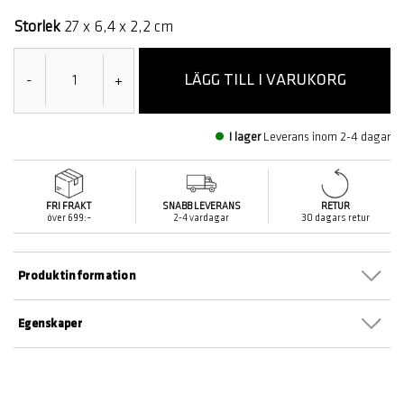
markerade
Storlek
27 x 6,4 x 2,2 cm
LÄGG TILL I VARUKORG
-
+
I lager
Leverans inom 2-4 dagar
FRI FRAKT
SNABB LEVERANS
RETUR
över 699:–
2-4 vardagar
30 dagars retur
Produktinformation
Egenskaper