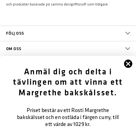
och produkter baserade på samma designfilosofi som tidigare.
FÖLJ OSS
OM OSS
KUNDTJÄNST
Anmäl dig och delta i
tävlingen om att vinna ett
KONTAKTA OSS
Margrethe bakskålsset.
SÄKER BETALNING
Priset består av ett Rosti Margrethe
bakskålsset och en ostlåda i färgen curry, till
ett värde av 1029 kr.