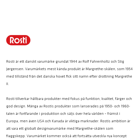
Rosti är ett danskt varumärke grundat 1944 av Rolf Fahrenholtz och Stig
Jørgensen. Varumärkets mest kända produkt är Margrethe-skålen, som 1954
med tillstånd från det danska hovet fick sitt namn efter drottning Margrethe
II.
Rosti tillverkar hållbara produkter med fokus på funktion, kvalitet, färger och
god design. Många av Rostis produkter som lanserades på 1950- och 1960-
talen är fortfarande i produktion och säljs över hela världen – främst i
Europa, men även USA och Kanada är viktiga marknader. Rostis ambition är
att vara ett globalt designvarumärke med Margrethe-skålen som
flaggskepp. Varumärket kommer också att fortsätta utveckla nya koncept