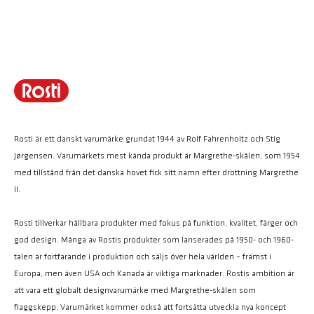
Rosti är ett danskt varumärke grundat 1944 av Rolf Fahrenholtz och Stig
Jørgensen. Varumärkets mest kända produkt är Margrethe-skålen, som 1954
med tillstånd från det danska hovet fick sitt namn efter drottning Margrethe
II.
Rosti tillverkar hållbara produkter med fokus på funktion, kvalitet, färger och
god design. Många av Rostis produkter som lanserades på 1950- och 1960-
talen är fortfarande i produktion och säljs över hela världen – främst i
Europa, men även USA och Kanada är viktiga marknader. Rostis ambition är
att vara ett globalt designvarumärke med Margrethe-skålen som
flaggskepp. Varumärket kommer också att fortsätta utveckla nya koncept