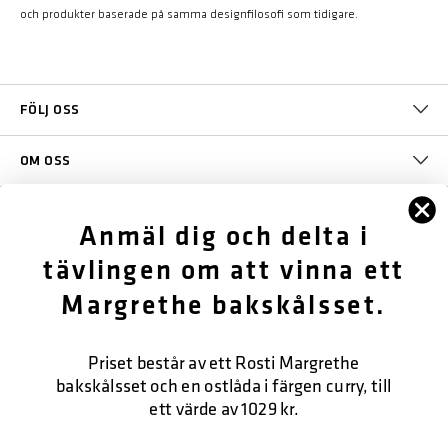
och produkter baserade på samma designfilosofi som tidigare.
FÖLJ OSS
OM OSS
KUNDTJÄNST
Anmäl dig och delta i
tävlingen om att vinna ett
KONTAKTA OSS
Margrethe bakskålsset.
SÄKER BETALNING
Priset består av ett Rosti Margrethe
bakskålsset och en ostlåda i färgen curry, till
ett värde av 1029 kr.