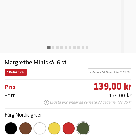
Margrethe Miniskål 6 st
SPARA 22%
Erbjudandet löper ut 2026.08.16
139,00 kr
Pris
Förr
179,00 kr
Lägsta pris under de senaste 30 dagarna: 139,00 kr
Färg
Nordic green