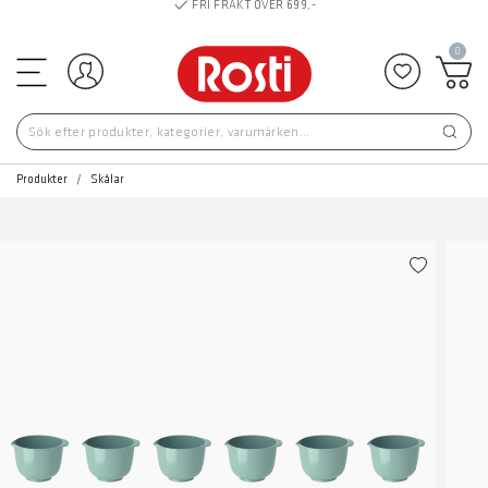
FRI FRAKT ÖVER 699,-
0
Logga in
Lägg till 
Produkter
Skålar