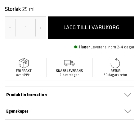
markerade
Storlek
25 ml
LÄGG TILL I VARUKORG
-
+
I lager
Leverans inom 2-4 dagar
FRI FRAKT
SNABB LEVERANS
RETUR
över 699:–
2-4 vardagar
30 dagars retur
Produktinformation
Egenskaper