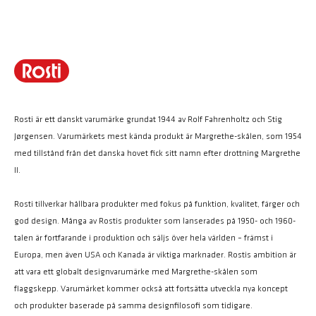
Rosti är ett danskt varumärke grundat 1944 av Rolf Fahrenholtz och Stig
Jørgensen. Varumärkets mest kända produkt är Margrethe-skålen, som 1954
med tillstånd från det danska hovet fick sitt namn efter drottning Margrethe
II.
Rosti tillverkar hållbara produkter med fokus på funktion, kvalitet, färger och
god design. Många av Rostis produkter som lanserades på 1950- och 1960-
talen är fortfarande i produktion och säljs över hela världen – främst i
Europa, men även USA och Kanada är viktiga marknader. Rostis ambition är
att vara ett globalt designvarumärke med Margrethe-skålen som
flaggskepp. Varumärket kommer också att fortsätta utveckla nya koncept
och produkter baserade på samma designfilosofi som tidigare.