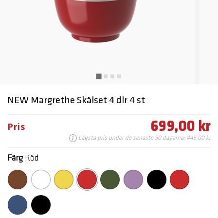
NEW Margrethe Skålset 4 dlr 4 st
699,00 kr
Pris
Lägsta pris under de senaste 30 dagarna: 445,00 kr
Färg
Röd
markerade