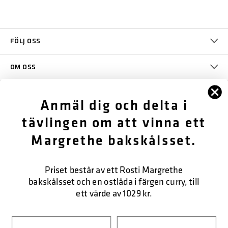
FÖLJ OSS
OM OSS
KUNDTJÄNST
Anmäl dig och delta i
tävlingen om att vinna ett
KONTAKTA OSS
Margrethe bakskålsset.
SÄKER BETALNING
Priset består av ett Rosti Margrethe
bakskålsset och en ostlåda i färgen curry, till
ett värde av 1029 kr.
LEVERANSFORM
Navn
Efternavn