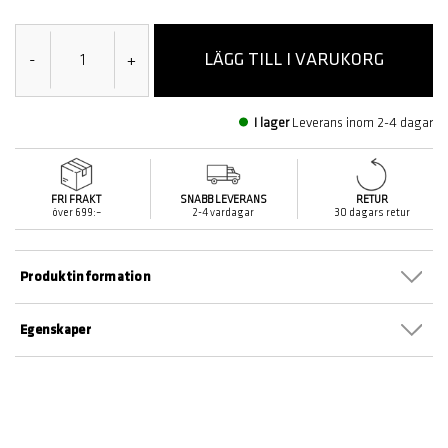
LÄGG TILL I VARUKORG
-
+
I lager
Leverans inom 2-4 dagar
FRI FRAKT
SNABB LEVERANS
RETUR
över 699:–
2-4 vardagar
30 dagars retur
Produktinformation
Egenskaper