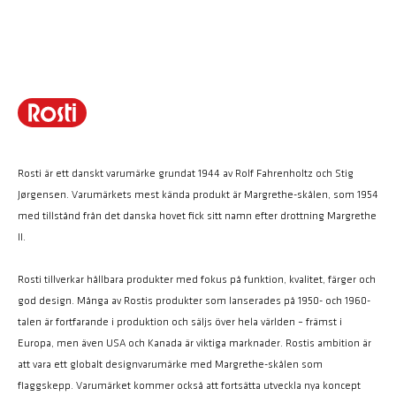
Rosti är ett danskt varumärke grundat 1944 av Rolf Fahrenholtz och Stig
Jørgensen. Varumärkets mest kända produkt är Margrethe-skålen, som 1954
med tillstånd från det danska hovet fick sitt namn efter drottning Margrethe
II.
Rosti tillverkar hållbara produkter med fokus på funktion, kvalitet, färger och
god design. Många av Rostis produkter som lanserades på 1950- och 1960-
talen är fortfarande i produktion och säljs över hela världen – främst i
Europa, men även USA och Kanada är viktiga marknader. Rostis ambition är
att vara ett globalt designvarumärke med Margrethe-skålen som
flaggskepp. Varumärket kommer också att fortsätta utveckla nya koncept