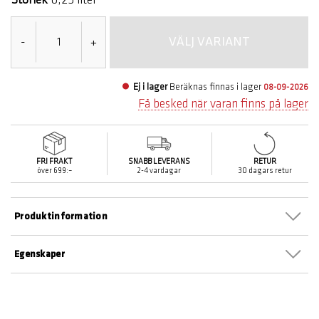
VÄLJ VARIANT
-
+
Ej i lager
Beräknas finnas i lager
08-09-2026
Få besked när varan finns på lager
FRI FRAKT
SNABB LEVERANS
RETUR
över 699:–
2-4 vardagar
30 dagars retur
Produktinformation
Egenskaper