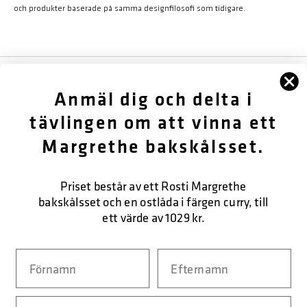
och produkter baserade på samma designfilosofi som tidigare.
FÖLJ OSS
Anmäl dig och delta i
OM OSS
tävlingen om att vinna ett
Margrethe bakskålsset.
KUNDTJÄNST
KONTAKTA OSS
Priset består av ett Rosti Margrethe
bakskålsset och en ostlåda i färgen curry, till
ett värde av 1029 kr.
SÄKER BETALNING
Navn
Efternavn
Email
LEVERANSFORM