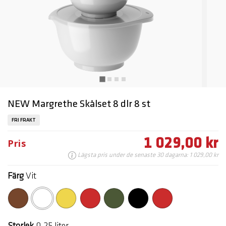
NEW Margrethe Skålset 8 dlr 8 st
FRI FRAKT
1 029,00 kr
Pris
Lägsta pris under de senaste 30 dagarna: 1 029,00 kr
Färg
Vit
markerade
Storlek
0,25 liter