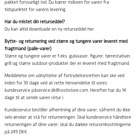
pakket forsvarligt ind. Du bærer risikoen for varen fra
tidspunktet for varens levering.
Har du mistet din returseddel?
Du kan altid downloade en ny returseddel her.
Bytte- og returnering ved større og tungere varer leveret med
fragtmand (palle-varer)
Større og tungere varer er f.eks. gulvvaser, figurer, tørrestativer,
grill og større outdoor-produkter der er leveret med fragtmand.
Meddelelse om udnyttelse af fortrydelsesretten kan ske ved
inden for 30 dage ved at rette henvendelse til vores
kundeservice påservice.dk@rostistore.com. Herefter har du 14
dage til at sende varen retur i.
Kundeservice bestiller afhentning af dine varer, såfremt du ikke
selv ønsker at stå for returneringen. Skal kundeservice håndtere
returneringen af dine varer, skal du dække returomkostningerne
på 249 DKK.