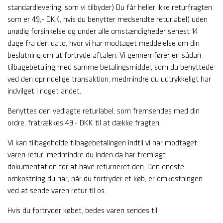
standardlevering, som vi tilbyder) Du får heller ikke returfragten
som er 49,- DKK, hvis du benytter medsendte returlabel) uden
unødig forsinkelse og under alle omstændigheder senest 14
dage fra den dato, hvor vi har modtaget meddelelse om din
beslutning om at fortryde aftalen. Vi gennemfører en sådan
tilbagebetaling med samme betalingsmiddel, som du benyttede
ved den oprindelige transaktion, medmindre du udtrykkeligt har
indvilget i noget andet.
Benyttes den vedlagte returlabel, som fremsendes med din
ordre, fratrækkes 49,- DKK til at dække fragten.
Vi kan tilbageholde tilbagebetalingen indtil vi har modtaget
varen retur, medmindre du inden da har fremlagt
dokumentation for at have returneret den. Den eneste
omkostning du har, når du fortryder et køb, er omkostningen
ved at sende varen retur til os.
Hvis du fortryder købet, bedes varen sendes til: