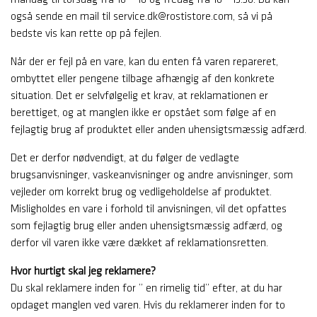
også sende en mail til service.dk@rostistore.com, så vi på
bedste vis kan rette op på fejlen.
Når der er fejl på en vare, kan du enten få varen repareret,
ombyttet eller pengene tilbage afhængig af den konkrete
situation. Det er selvfølgelig et krav, at reklamationen er
berettiget, og at manglen ikke er opstået som følge af en
fejlagtig brug af produktet eller anden uhensigtsmæssig adfærd.
Det er derfor nødvendigt, at du følger de vedlagte
brugsanvisninger, vaskeanvisninger og andre anvisninger, som
vejleder om korrekt brug og vedligeholdelse af produktet.
Misligholdes en vare i forhold til anvisningen, vil det opfattes
som fejlagtig brug eller anden uhensigtsmæssig adfærd, og
derfor vil varen ikke være dækket af reklamationsretten.
Hvor hurtigt skal jeg reklamere?
Du skal reklamere inden for ” en rimelig tid” efter, at du har
opdaget manglen ved varen. Hvis du reklamerer inden for to