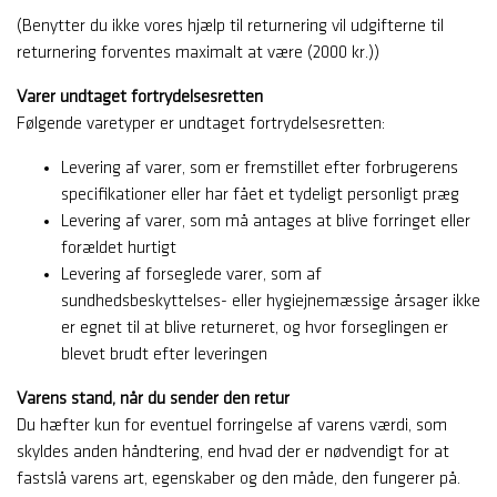
(Benytter du ikke vores hjælp til returnering vil udgifterne til
returnering forventes maximalt at være (2000 kr.))
Varer undtaget fortrydelsesretten
Følgende varetyper er undtaget fortrydelsesretten:
Levering af varer, som er fremstillet efter forbrugerens
specifikationer eller har fået et tydeligt personligt præg
Levering af varer, som må antages at blive forringet eller
forældet hurtigt
Levering af forseglede varer, som af
sundhedsbeskyttelses- eller hygiejnemæssige årsager ikke
er egnet til at blive returneret, og hvor forseglingen er
blevet brudt efter leveringen
Varens stand, når du sender den retur
Du hæfter kun for eventuel forringelse af varens værdi, som
skyldes anden håndtering, end hvad der er nødvendigt for at
fastslå varens art, egenskaber og den måde, den fungerer på.