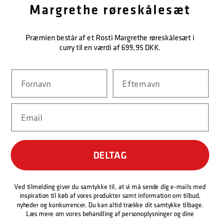
Margrethe røreskålesæt
KUNDESERVICE
Præmien består af et Rosti Margrethe røreskålesæt i
KONTAKT OS
curry til en værdi af 699,95 DKK.
Navn
Efternavn
NEM BETALING
Email
LEVERINGSMULIGHEDER
DELTAG
Ved tilmelding giver du samtykke til, at vi må sende dig e-mails med
inspiration til køb af vores produkter samt information om tilbud,
nyheder og konkurrencer. Du kan altid trække dit samtykke tilbage.
Læs mere om vores behandling af personoplysninger og dine