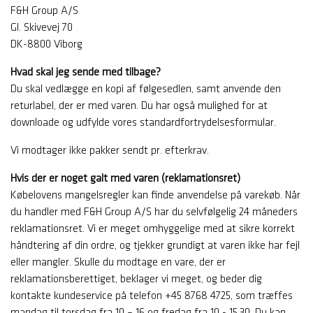
F&H Group A/S
Gl. Skivevej 70
DK-8800 Viborg
Hvad skal jeg sende med tilbage?
Du skal vedlægge en kopi af følgesedlen, samt anvende den
returlabel, der er med varen. Du har også mulighed for at
downloade og udfylde vores standardfortrydelsesformular.
Vi modtager ikke pakker sendt pr. efterkrav.
Hvis der er noget galt med varen (reklamationsret)
Købelovens mangelsregler kan finde anvendelse på varekøb. Når
du handler med F&H Group A/S har du selvfølgelig 24 måneders
reklamationsret. Vi er meget omhyggelige med at sikre korrekt
håndtering af din ordre, og tjekker grundigt at varen ikke har fejl
eller mangler. Skulle du modtage en vare, der er
reklamationsberettiget, beklager vi meget, og beder dig
kontakte kundeservice på telefon +45 8768 4725, som træffes
mandag til torsdag fra 10 – 16 og fredag fra 10 - 15.30. Du kan