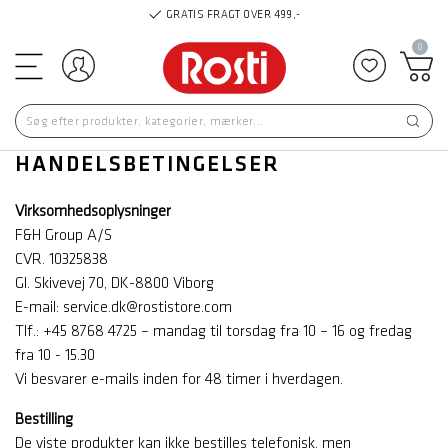
0
Log ind
Tilføj til
HANDELSBETINGELSER
Virksomhedsoplysninger
F&H Group A/S
CVR. 10325838
Gl. Skivevej 70, DK-8800 Viborg
E-mail: service.dk@rostistore.com
Tlf.: +45 8768 4725 – mandag til torsdag fra 10 – 16 og fredag
fra 10 - 15.30
Vi besvarer e-mails inden for 48 timer i hverdagen.
Bestilling
De viste produkter kan ikke bestilles telefonisk, men