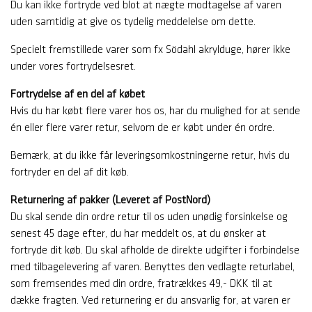
Du kan ikke fortryde ved blot at nægte modtagelse af varen
uden samtidig at give os tydelig meddelelse om dette.
Specielt fremstillede varer som fx Södahl akrylduge, hører ikke
under vores fortrydelsesret.
Fortrydelse af en del af købet
Hvis du har købt flere varer hos os, har du mulighed for at sende
én eller flere varer retur, selvom de er købt under én ordre.
Bemærk, at du ikke får leveringsomkostningerne retur, hvis du
fortryder en del af dit køb.
Returnering af pakker (Leveret af PostNord)
Du skal sende din ordre retur til os uden unødig forsinkelse og
senest 45 dage efter, du har meddelt os, at du ønsker at
fortryde dit køb. Du skal afholde de direkte udgifter i forbindelse
med tilbagelevering af varen. Benyttes den vedlagte returlabel,
som fremsendes med din ordre, fratrækkes 49,- DKK til at
dække fragten. Ved returnering er du ansvarlig for, at varen er