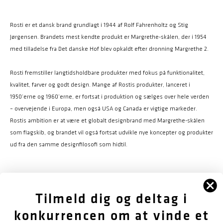
Rosti er et dansk brand grundlagt i 1944 af Rolf Fahrenholtz og Stig
Jørgensen. Brandets mest kendte produkt er Margrethe-skålen, der i 1954
med tilladelse fra Det danske Hof blev opkaldt efter dronning Margrethe 2.
Rosti fremstiller langtidsholdbare produkter med fokus på funktionalitet,
kvalitet, farver og godt design. Mange af Rostis produkter, lanceret i
1950’erne og 1960’erne, er fortsat i produktion og sælges over hele verden
– overvejende i Europa, men også USA og Canada er vigtige markeder.
Rostis ambition er at være et globalt designbrand med Margrethe-skålen
som flagskib, og brandet vil også fortsat udvikle nye koncepter og produkter
ud fra den samme designfilosofi som hidtil.
FØLG OS
Tilmeld dig og deltag i
konkurrencen om at vinde et
OM OS