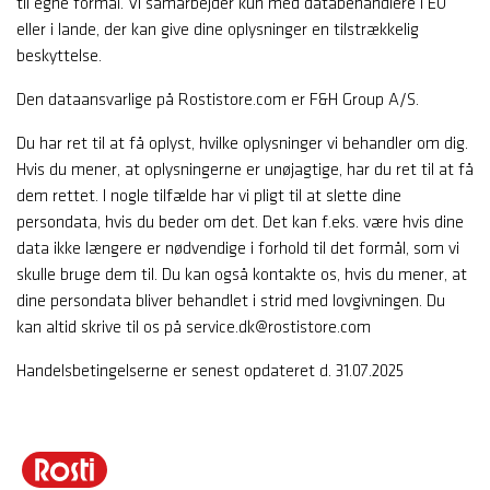
til egne formål. Vi samarbejder kun med databehandlere i EU
eller i lande, der kan give dine oplysninger en tilstrækkelig
beskyttelse.
Den dataansvarlige på Rostistore.com er F&H Group A/S.
Du har ret til at få oplyst, hvilke oplysninger vi behandler om dig.
Hvis du mener, at oplysningerne er unøjagtige, har du ret til at få
dem rettet. I nogle tilfælde har vi pligt til at slette dine
persondata, hvis du beder om det. Det kan f.eks. være hvis dine
data ikke længere er nødvendige i forhold til det formål, som vi
skulle bruge dem til. Du kan også kontakte os, hvis du mener, at
dine persondata bliver behandlet i strid med lovgivningen. Du
kan altid skrive til os på service.dk@rostistore.com
Handelsbetingelserne er senest opdateret d. 31.07.2025