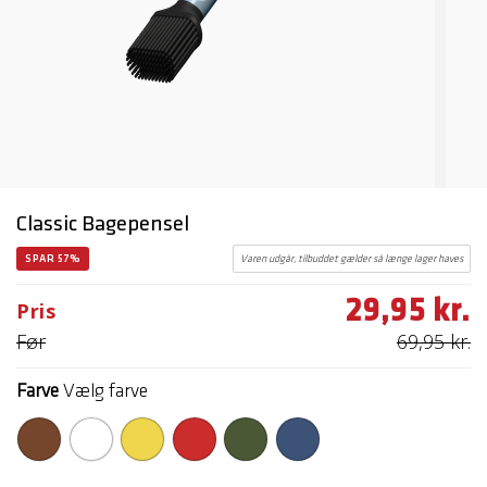
Classic Bagepensel
SPAR 57%
Varen udgår, tilbuddet gælder så længe lager haves
29,95 kr.
Pris
Før
69,95 kr.
Farve
Vælg farve