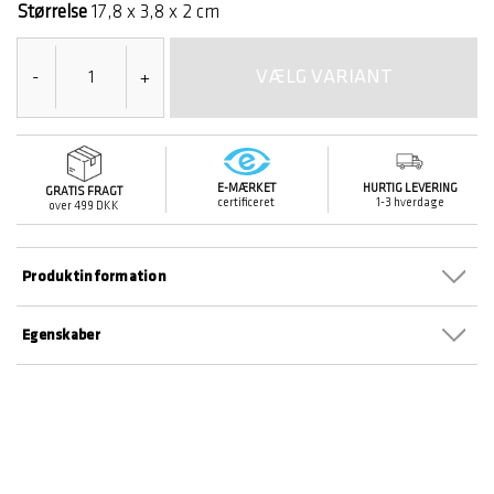
Størrelse
17,8 x 3,8 x 2 cm
VÆLG VARIANT
-
+
E-MÆRKET
HURTIG LEVERING
GRATIS FRAGT
certificeret
1-3 hverdage
over 499 DKK
Produktinformation
Egenskaber