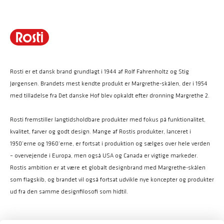
Rosti er et dansk brand grundlagt i 1944 af Rolf Fahrenholtz og Stig
Jørgensen. Brandets mest kendte produkt er Margrethe-skålen, der i 1954
med tilladelse fra Det danske Hof blev opkaldt efter dronning Margrethe 2.
Rosti fremstiller langtidsholdbare produkter med fokus på funktionalitet,
kvalitet, farver og godt design. Mange af Rostis produkter, lanceret i
1950’erne og 1960’erne, er fortsat i produktion og sælges over hele verden
– overvejende i Europa, men også USA og Canada er vigtige markeder.
Rostis ambition er at være et globalt designbrand med Margrethe-skålen
som flagskib, og brandet vil også fortsat udvikle nye koncepter og produkter
ud fra den samme designfilosofi som hidtil.