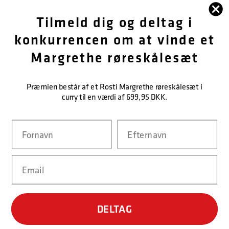
FØLG OS
Tilmeld dig og deltag i
konkurrencen om at vinde et
OM OS
Margrethe røreskålesæt
KUNDESERVICE
Præmien består af et Rosti Margrethe røreskålesæt i
KONTAKT OS
curry til en værdi af 699,95 DKK.
Navn
Efternavn
NEM BETALING
Email
LEVERINGSMULIGHEDER
DELTAG