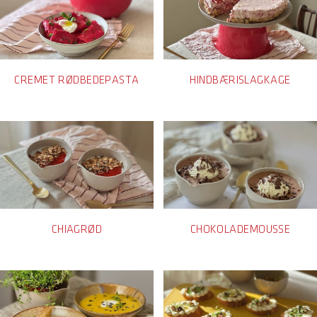
CREMET RØDBEDEPASTA
HINDBÆRISLAGKAGE
CHIAGRØD
CHOKOLADEMOUSSE