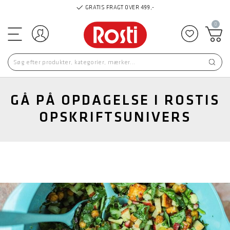
0
Log ind
Tilføj til
GÅ PÅ OPDAGELSE I ROSTIS
OPSKRIFTSUNIVERS