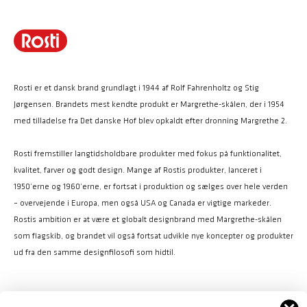
Rosti er et dansk brand grundlagt i 1944 af Rolf Fahrenholtz og Stig
Jørgensen. Brandets mest kendte produkt er Margrethe-skålen, der i 1954
med tilladelse fra Det danske Hof blev opkaldt efter dronning Margrethe 2.
Rosti fremstiller langtidsholdbare produkter med fokus på funktionalitet,
kvalitet, farver og godt design. Mange af Rostis produkter, lanceret i
1950’erne og 1960’erne, er fortsat i produktion og sælges over hele verden
– overvejende i Europa, men også USA og Canada er vigtige markeder.
Rostis ambition er at være et globalt designbrand med Margrethe-skålen
som flagskib, og brandet vil også fortsat udvikle nye koncepter og produkter
ud fra den samme designfilosofi som hidtil.