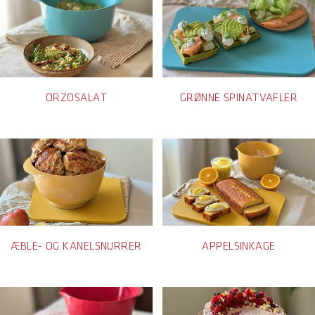
ORZOSALAT
GRØNNE SPINATVAFLER
ÆBLE- OG KANELSNURRER
APPELSINKAGE