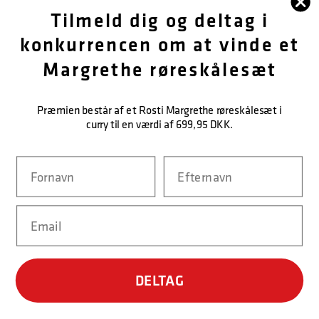
FØLG OS
Tilmeld dig og deltag i
konkurrencen om at vinde et
OM OS
Margrethe røreskålesæt
KUNDESERVICE
Præmien består af et Rosti Margrethe røreskålesæt i
KONTAKT OS
curry til en værdi af 699,95 DKK.
Navn
Efternavn
NEM BETALING
Email
LEVERINGSMULIGHEDER
DELTAG