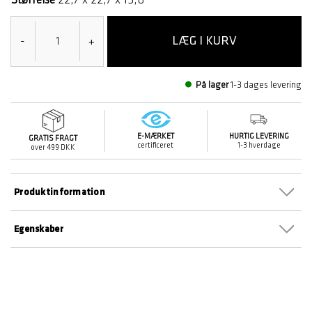
LÆG I KURV
-
+
På lager
1-3 dages levering
E-MÆRKET
HURTIG LEVERING
GRATIS FRAGT
certificeret
1-3 hverdage
over 499 DKK
Produktinformation
Egenskaber