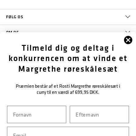
FØLG OS
OM OS
Tilmeld dig og deltag i
KUNDESERVICE
konkurrencen om at vinde et
KONTAKT OS
Margrethe røreskålesæt
Præmien består af et Rosti Margrethe røreskålesæt i
NEM BETALING
curry til en værdi af 699,95 DKK.
Navn
Efternavn
LEVERINGSMULIGHEDER
Email