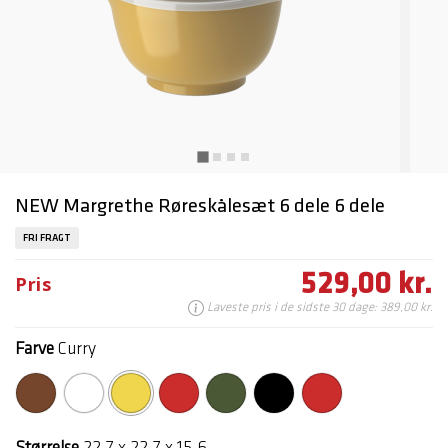
NEW Margrethe Røreskålesæt 6 dele 6 dele
FRI FRAGT
529,00 kr.
Pris
Laveste pris i de sidste 30 dage: 389,00 kr.
Farve
Curry
valgte
Størrelse
22,7 x 22,7 x 15,6