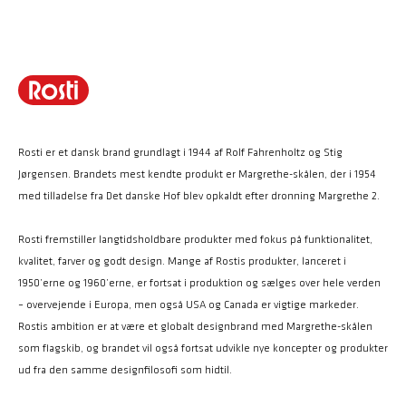
Rosti er et dansk brand grundlagt i 1944 af Rolf Fahrenholtz og Stig
Jørgensen. Brandets mest kendte produkt er Margrethe-skålen, der i 1954
med tilladelse fra Det danske Hof blev opkaldt efter dronning Margrethe 2.
Rosti fremstiller langtidsholdbare produkter med fokus på funktionalitet,
kvalitet, farver og godt design. Mange af Rostis produkter, lanceret i
1950’erne og 1960’erne, er fortsat i produktion og sælges over hele verden
– overvejende i Europa, men også USA og Canada er vigtige markeder.
Rostis ambition er at være et globalt designbrand med Margrethe-skålen
som flagskib, og brandet vil også fortsat udvikle nye koncepter og produkter
ud fra den samme designfilosofi som hidtil.