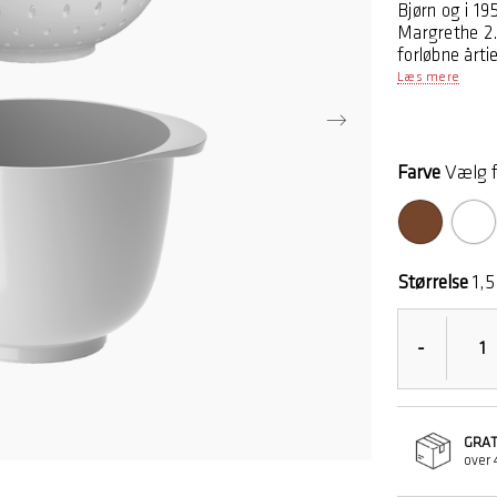
Bjørn og i 19
Margrethe 2.
forløbne årti
Dørslaget er 
Læs mere
der hviler på
5 års garanti
Farve
Vælg f
Størrelse
1,5
-
GRAT
over