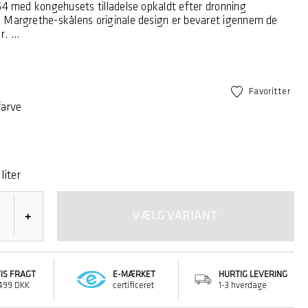
54 med kongehusets tilladelse opkaldt efter dronning
 Margrethe-skålens originale design er bevaret igennem de
er.
designet til at passe perfekt i Margrethe-skålen, med to greb,
 skålens kant, så der er god plads til væske nedenunder.
.
Favoritter
arve
 liter
VÆLG VARIANT
+
IS FRAGT
E-MÆRKET
HURTIG LEVERING
 499 DKK
certificeret
1-3 hverdage