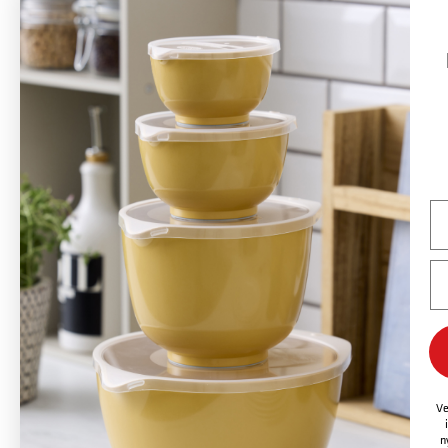
Rosti er et dansk brand grundlagt i 1944 af Rolf Fahrenholtz og Stig
Jørgensen. Brandets mest kendte produkt er Margrethe-skålen, der i 1954
med tilladelse fra Det danske Hof blev opkaldt efter dronning Margrethe 2.
Rosti fremstiller langtidsholdbare produkter med fokus på funktionalitet,
Na
kvalitet, farver og godt design. Mange af Rostis produkter, lanceret i
1950’erne og 1960’erne, er fortsat i produktion og sælges over hele verden –
overvejende i Europa, men også USA og Canada er vigtige markeder. Rostis
Em
ambition er at være et globalt designbrand med Margrethe-skålen som
flagskib, og brandet vil også fortsat udvikle nye koncepter og produkter ud
fra den samme designfilosofi som hidtil.
Ve
n