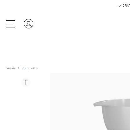
GRAT
Log ind
Serier
Margrethe