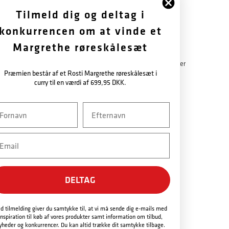
Tilmeld dig og deltag i
konkurrencen om at vinde et
FØLG OS
OM OS
Margrethe røreskålesæt
Facebook
Historie
Instagram
Garantibestemmelser
Præmien består af et Rosti Margrethe røreskålesæt i
Tilmeld nyhedsbrev
Nyhedsbrev
curry til en værdi af 699,95 DKK.
vn
Efternavn
ail
DELTAG
NEM BETALING
d tilmelding giver du samtykke til, at vi må sende dig e-mails med
inspiration til køb af vores produkter samt information om tilbud,
yheder og konkurrencer. Du kan altid trække dit samtykke tilbage.