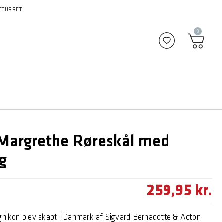
ETURRET
0
Tilføj til favor
argrethe Røreskål med
g
259,95 kr.
ignikon blev skabt i Danmark af Sigvard Bernadotte & Acton