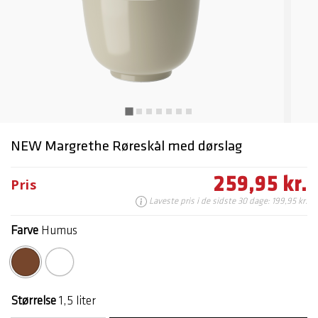
NEW Margrethe Røreskål med dørslag
259,95 kr.
Pris
Laveste pris i de sidste 30 dage: 199,95 kr.
Farve
Humus
valgte
Størrelse
1,5 liter