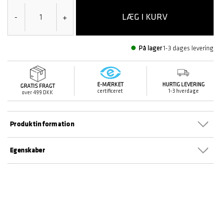
LÆG I KURV
-
+
På lager
1-3 dages levering
E-MÆRKET
HURTIG LEVERING
GRATIS FRAGT
certificeret
1-3 hverdage
over 499 DKK
Produktinformation
Egenskaber