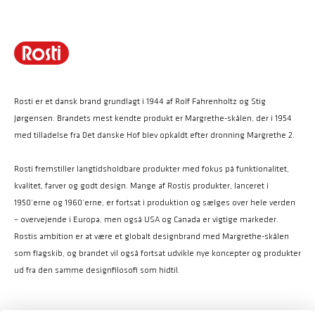
Rosti er et dansk brand grundlagt i 1944 af Rolf Fahrenholtz og Stig
Jørgensen. Brandets mest kendte produkt er Margrethe-skålen, der i 1954
med tilladelse fra Det danske Hof blev opkaldt efter dronning Margrethe 2.
Rosti fremstiller langtidsholdbare produkter med fokus på funktionalitet,
kvalitet, farver og godt design. Mange af Rostis produkter, lanceret i
1950’erne og 1960’erne, er fortsat i produktion og sælges over hele verden
– overvejende i Europa, men også USA og Canada er vigtige markeder.
Rostis ambition er at være et globalt designbrand med Margrethe-skålen
som flagskib, og brandet vil også fortsat udvikle nye koncepter og produkter
ud fra den samme designfilosofi som hidtil.