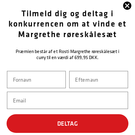
FØLG OS
Tilmeld dig og deltag i
konkurrencen om at vinde et
OM OS
Margrethe røreskålesæt
KUNDESERVICE
Præmien består af et Rosti Margrethe røreskålesæt i
KONTAKT OS
curry til en værdi af 699,95 DKK.
Navn
Efternavn
NEM BETALING
Email
LEVERINGSMULIGHEDER
DELTAG