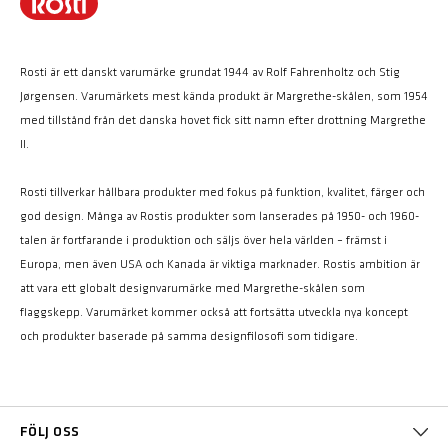
Rosti är ett danskt varumärke grundat 1944 av Rolf Fahrenholtz och Stig
Jørgensen. Varumärkets mest kända produkt är Margrethe-skålen, som 1954
med tillstånd från det danska hovet fick sitt namn efter drottning Margrethe
II.
Rosti tillverkar hållbara produkter med fokus på funktion, kvalitet, färger och
god design. Många av Rostis produkter som lanserades på 1950- och 1960-
talen är fortfarande i produktion och säljs över hela världen – främst i
Europa, men även USA och Kanada är viktiga marknader. Rostis ambition är
att vara ett globalt designvarumärke med Margrethe-skålen som
flaggskepp. Varumärket kommer också att fortsätta utveckla nya koncept
och produkter baserade på samma designfilosofi som tidigare.
FÖLJ OSS