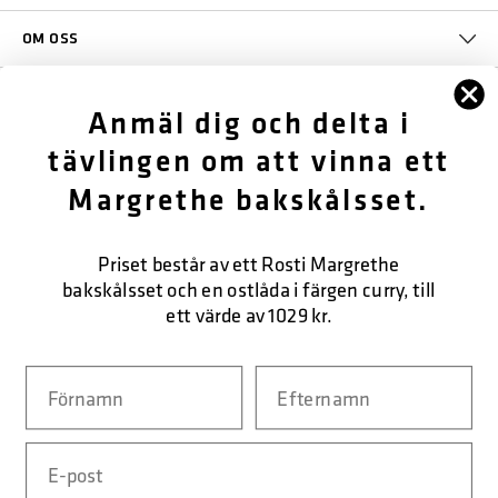
OM OSS
KUNDTJÄNST
Anmäl dig och delta i
tävlingen om att vinna ett
KONTAKTA OSS
Margrethe bakskålsset.
SÄKER BETALNING
Priset består av ett Rosti Margrethe
bakskålsset och en ostlåda i färgen curry, till
ett värde av 1029 kr.
LEVERANSFORM
Navn
Efternavn
Email