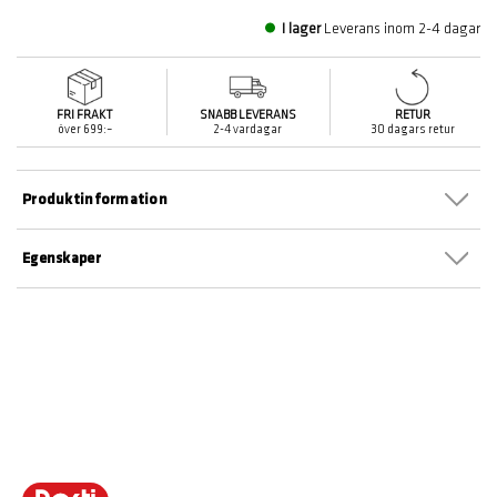
I lager
Leverans inom 2-4 dagar
FRI FRAKT
SNABB LEVERANS
RETUR
över 699:–
2-4 vardagar
30 dagars retur
Produktinformation
Egenskaper