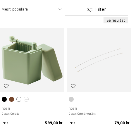
Filter
Se resultat
Svart
Humus
Vit
Misty green
Stål
ROSTI
ROSTI
Classic Ostlåda
Classic Oststrängar 2 st
Pris
Pris
599,00 kr
79,00 kr