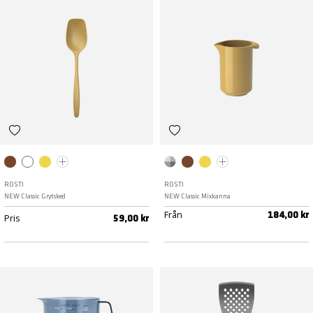
Humus
Vit
Curry
Röd
Standard
Humus
Curry
Röd
ROSTI
ROSTI
NEW Classic Grytsked
NEW Classic Mixkanna
Från
184,00 kr
Pris
59,00 kr