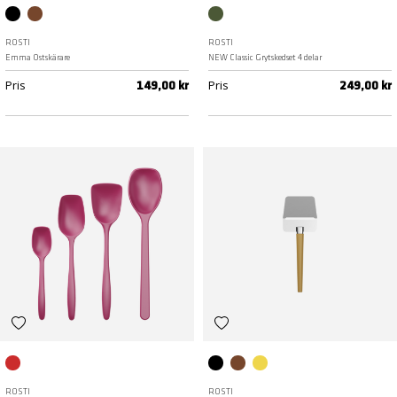
Black
Humus
Nordic green
ROSTI
ROSTI
Emma Ostskärare
NEW Classic Grytskedset 4 delar
Pris
Pris
149,00 kr
249,00 kr
Beetroot
Black
Humus
Curry
ROSTI
ROSTI