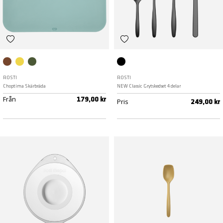
Humus
Curry
Nordic green
Carbon black
ROSTI
ROSTI
Choptima Skärbräda
NEW Classic Grytskedset 4 delar
Från
179,00 kr
Pris
249,00 kr