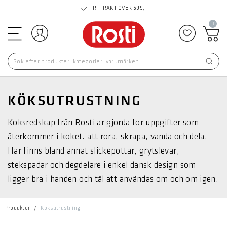
SNABB LEVERANS INOM 2-4 VARDAGAR
0
Logga in
Lägg till 
KÖKSUTRUSTNING
Köksredskap från Rosti är gjorda för uppgifter som
återkommer i köket: att röra, skrapa, vända och dela.
Här finns bland annat slickepottar, grytslevar,
stekspadar och degdelare i enkel dansk design som
ligger bra i handen och tål att användas om och om igen.
Produkter
Köksutrustning