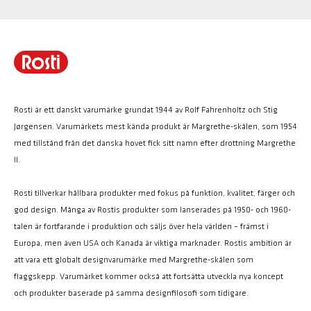
Rosti är ett danskt varumärke grundat 1944 av Rolf Fahrenholtz och Stig
Jørgensen. Varumärkets mest kända produkt är Margrethe-skålen, som 1954
med tillstånd från det danska hovet fick sitt namn efter drottning Margrethe
II.
Rosti tillverkar hållbara produkter med fokus på funktion, kvalitet, färger och
god design. Många av Rostis produkter som lanserades på 1950- och 1960-
talen är fortfarande i produktion och säljs över hela världen – främst i
Europa, men även USA och Kanada är viktiga marknader. Rostis ambition är
att vara ett globalt designvarumärke med Margrethe-skålen som
flaggskepp. Varumärket kommer också att fortsätta utveckla nya koncept
och produkter baserade på samma designfilosofi som tidigare.