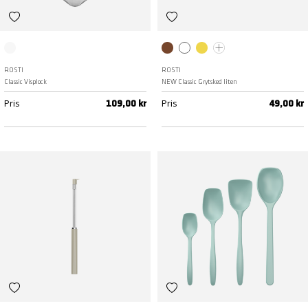
Transparent
Humus
Vit
Curry
Röd
ROSTI
ROSTI
Classic Visplock
NEW Classic Grytsked liten
Pris
Pris
109,00 kr
49,00 kr