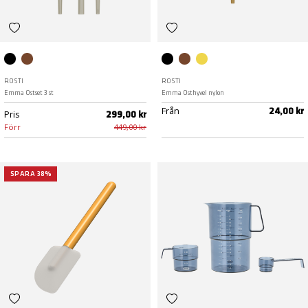
Black
Humus
Black
Humus
Curry
ROSTI
ROSTI
Emma Ostset 3 st
Emma Osthyvel nylon
Från
24,00 kr
Pris
299,00 kr
Förr
449,00 kr
SPARA 38%