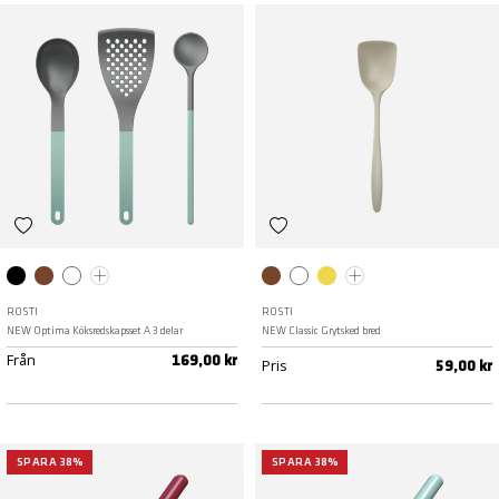
Svart
Humus
Vit
Curry
Humus
Vit
Curry
Röd
ROSTI
ROSTI
NEW Optima Köksredskapsset A 3 delar
NEW Classic Grytsked bred
Från
169,00 kr
Pris
59,00 kr
SPARA 38%
SPARA 38%