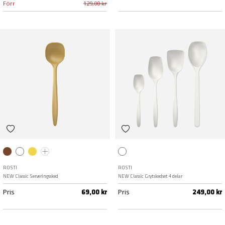
Förr
129,00 kr
Humus
Vit
Curry
Röd
Vit
ROSTI
ROSTI
NEW Classic Serveringssked
NEW Classic Grytskedset 4 delar
Pris
Pris
69,00 kr
249,00 kr