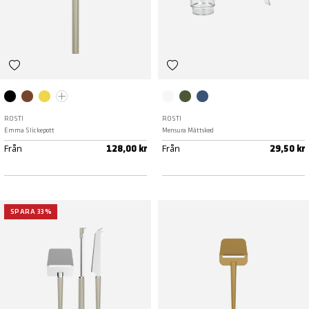
Black
Humus
Curry
Nordic green
Klar
Nordic green
Dusty Blue
ROSTI
ROSTI
Emma Slickepott
Mensura Måttsked
Från
Från
128,00 kr
29,50 kr
SPARA 33%