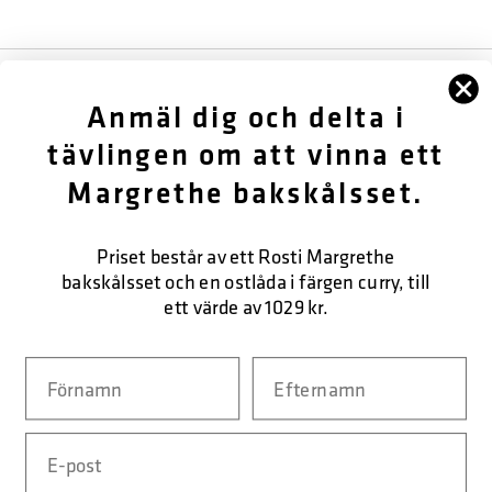
FÖLJ OSS
Anmäl dig och delta i
OM OSS
tävlingen om att vinna ett
Margrethe bakskålsset.
KUNDTJÄNST
KONTAKTA OSS
Priset består av ett Rosti Margrethe
bakskålsset och en ostlåda i färgen curry, till
ett värde av 1029 kr.
SÄKER BETALNING
Navn
Efternavn
Email
LEVERANSFORM