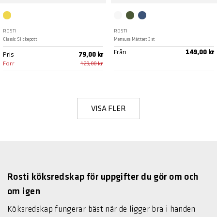
Curry
Klar
Nordic green
Dusty Blue
ROSTI
ROSTI
Classic Slickepott
Mensura Måttset 3 st
Från
149,00 kr
Pris
79,00 kr
Förr
129,00 kr
VISA FLER
Rosti köksredskap för uppgifter du gör om och
om igen
Köksredskap fungerar bäst när de ligger bra i handen