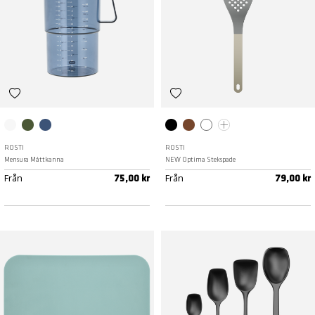
Klar
Nordic green
Dusty Blue
Svart
Humus
Vit
Curry
ROSTI
ROSTI
Mensura Måttkanna
NEW Optima Stekspade
Från
Från
75,00 kr
79,00 kr