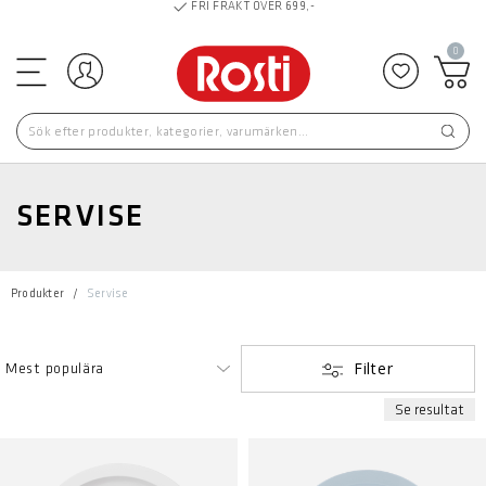
FRI FRAKT ÖVER 699,-
0
Logga in
Lägg till 
SERVISE
Produkter
Servise
Filter
Se resultat