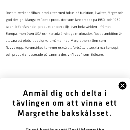
Rosti tillverkar hållbara produkter med fokus på funktion, kvalitet, färger och
god design. Många av Rostis produkter som lanserades på 1950- och 1960-
talen är fortfarande i produktion och säljs över hela världen – främst i
Europa, men även USA och Kanada är viktiga marknader. Rostis ambition är
att vara ett globalt designvarumärke med Margrethe-skålen som
flaggskepp. Varumärket kommer också att fortsätta utveckla nya koncept
och produkter baserade på samma designfilosofi som tidigare.
FÖLJ OSS
Anmäl dig och delta i
OM OSS
tävlingen om att vinna ett
Margrethe bakskålsset.
KUNDTJÄNST
KONTAKTA OSS
Priset består av ett Rosti Margrethe