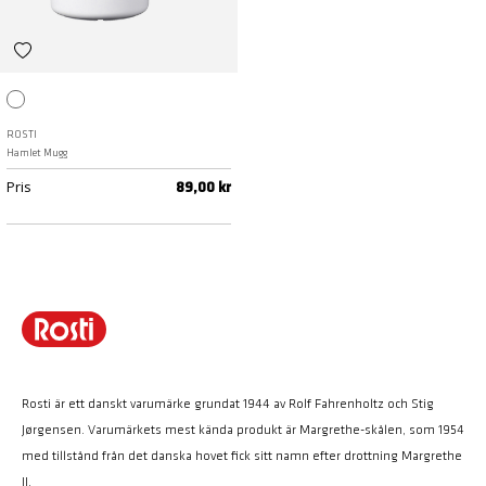
Vit
ROSTI
Hamlet Mugg
Pris
89,00 kr
Rosti är ett danskt varumärke grundat 1944 av Rolf Fahrenholtz och Stig
Jørgensen. Varumärkets mest kända produkt är Margrethe-skålen, som 1954
med tillstånd från det danska hovet fick sitt namn efter drottning Margrethe
II.