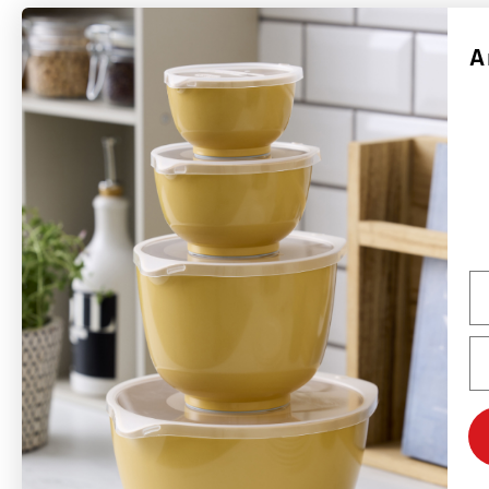
A
Rosti är ett danskt varumärke grundat 1944 av Rolf Fahrenholtz och Stig
Jørgensen. Varumärkets mest kända produkt är Margrethe-skålen, som 1954
med tillstånd från det danska hovet fick sitt namn efter drottning Margrethe
II.
Rosti tillverkar hållbara produkter med fokus på funktion, kvalitet, färger och
god design. Många av Rostis produkter som lanserades på 1950- och 1960-
talen är fortfarande i produktion och säljs över hela världen – främst i Europa,
Na
men även USA och Kanada är viktiga marknader. Rostis ambition är att vara
ett globalt designvarumärke med Margrethe-skålen som flaggskepp.
Em
Varumärket kommer också att fortsätta utveckla nya koncept och produkter
baserade på samma designfilosofi som tidigare.