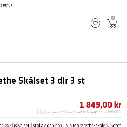
S RETUR
0
Lägg till i fav
the Skålset 3 dlr 3 st
1 849,00 kr
Lägsta pris under de senaste 30 dagarna: 1 849,00 kr
och exklusivt set i stål av den populära Margrethe-skålen. Setet