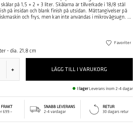
skålar på 1,5 + 2 + 3 liter. Skålarna är tillverkade i 18/8 stål
ish på insidan och blank finish på utsidan. Måttangivelser på
 diskmaskin och frys, men kan inte användas i mikrovågsugn. 5
ålen skapades i Sigvard Bernadotte och Acton Bjørns
 i Köpenhamn och 1954 fick man kungafamiljens tillstånd att
en efter drottning Margrethe II. Finns också i plast i en mängd
Favoriter
ch olika storlekar.
iter - dia. 21,8 cm
LÄGG TILL I VARUKORG
+
I lager
Leverans inom 2-4 dagar
I FRAKT
SNABB LEVERANS
RETUR
r 699:–
2-4 vardagar
30 dagars retur