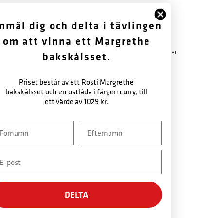
FÖLJ OSS
OM OSS
nmäl dig och delta i tävlingen
om att vinna ett Margrethe
Facebook
Historik
Instagram
Garantibestämmelser
bakskålsset.
Nyhetsbrev
Nyhetsbrev
Priset består av ett Rosti Margrethe
bakskålsset och en ostlåda i färgen curry, till
ett värde av 1029 kr.
vn
Efternavn
ail
DELTA
SÄKER BETALNING