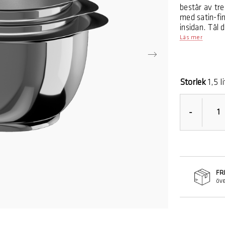
består av tre 
med satin-fin
insidan. Tål
års garanti.
Läs mer
Margrethe-sk
designstudio
uppkalla skål
fina färger o
Storlek
1,5 l
-
FR
öve