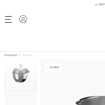
FRI 
Logga in
Produkter
Skålset
Se 360°