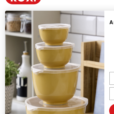
A
Rosti är ett danskt varumärke grundat 1944 av Rolf Fahrenholtz och Stig
Jørgensen. Varumärkets mest kända produkt är Margrethe-skålen, som 1954
med tillstånd från det danska hovet fick sitt namn efter drottning Margrethe
II.
Rosti tillverkar hållbara produkter med fokus på funktion, kvalitet, färger och
god design. Många av Rostis produkter som lanserades på 1950- och 1960-
talen är fortfarande i produktion och säljs över hela världen – främst i Europa,
Na
men även USA och Kanada är viktiga marknader. Rostis ambition är att vara
ett globalt designvarumärke med Margrethe-skålen som flaggskepp.
Em
Varumärket kommer också att fortsätta utveckla nya koncept och produkter
baserade på samma designfilosofi som tidigare.