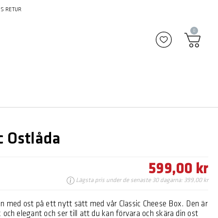
S RETUR
0
Lägg till i fav
c Ostlåda
599,00 kr
Lägsta pris under de senaste 30 dagarna: 399,00 kr
en med ost på ett nytt sätt med vår Classic Cheese Box. Den är
 och elegant och ser till att du kan förvara och skära din ost