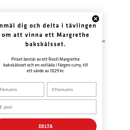
FÖLJ OSS
OM OSS
nmäl dig och delta i tävlingen
om att vinna ett Margrethe
Facebook
Historik
Instagram
Garantibestämmelser
bakskålsset.
Nyhetsbrev
Nyhetsbrev
Priset består av ett Rosti Margrethe
bakskålsset och en ostlåda i färgen curry, till
ett värde av 1029 kr.
vn
Efternavn
ail
DELTA
SÄKER BETALNING