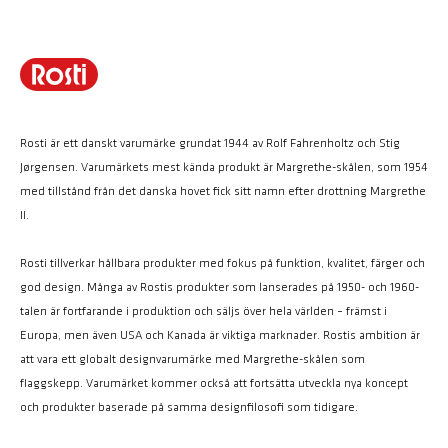
Rosti är ett danskt varumärke grundat 1944 av Rolf Fahrenholtz och Stig
Jørgensen. Varumärkets mest kända produkt är Margrethe-skålen, som 1954
med tillstånd från det danska hovet fick sitt namn efter drottning Margrethe
II.
Rosti tillverkar hållbara produkter med fokus på funktion, kvalitet, färger och
god design. Många av Rostis produkter som lanserades på 1950- och 1960-
talen är fortfarande i produktion och säljs över hela världen – främst i
Europa, men även USA och Kanada är viktiga marknader. Rostis ambition är
att vara ett globalt designvarumärke med Margrethe-skålen som
flaggskepp. Varumärket kommer också att fortsätta utveckla nya koncept
och produkter baserade på samma designfilosofi som tidigare.