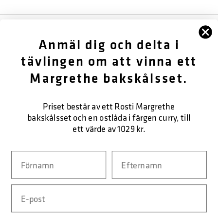
FÖLJ OSS
Anmäl dig och delta i
OM OSS
tävlingen om att vinna ett
Margrethe bakskålsset.
KUNDTJÄNST
KONTAKTA OSS
Priset består av ett Rosti Margrethe
bakskålsset och en ostlåda i färgen curry, till
ett värde av 1029 kr.
SÄKER BETALNING
Navn
Efternavn
Email
LEVERANSFORM