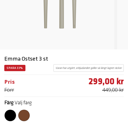
Emma Ostset 3 st
SPARA 33%
Varan har utgått, erbjudandet gäller så långt lagret räcker
299,00 kr
Pris
Förr
449,00 kr
Färg
Välj färg