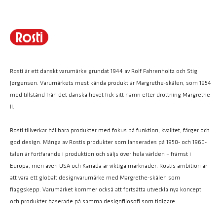
Rosti är ett danskt varumärke grundat 1944 av Rolf Fahrenholtz och Stig
Jørgensen. Varumärkets mest kända produkt är Margrethe-skålen, som 1954
med tillstånd från det danska hovet fick sitt namn efter drottning Margrethe
II.
Rosti tillverkar hållbara produkter med fokus på funktion, kvalitet, färger och
god design. Många av Rostis produkter som lanserades på 1950- och 1960-
talen är fortfarande i produktion och säljs över hela världen – främst i
Europa, men även USA och Kanada är viktiga marknader. Rostis ambition är
att vara ett globalt designvarumärke med Margrethe-skålen som
flaggskepp. Varumärket kommer också att fortsätta utveckla nya koncept
och produkter baserade på samma designfilosofi som tidigare.