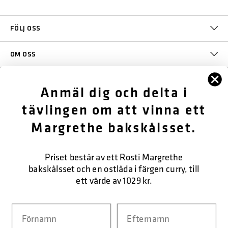
FÖLJ OSS
OM OSS
KUNDTJÄNST
Anmäl dig och delta i
tävlingen om att vinna ett
KONTAKTA OSS
Margrethe bakskålsset.
SÄKER BETALNING
Priset består av ett Rosti Margrethe
bakskålsset och en ostlåda i färgen curry, till
ett värde av 1029 kr.
LEVERANSFORM
Navn
Efternavn