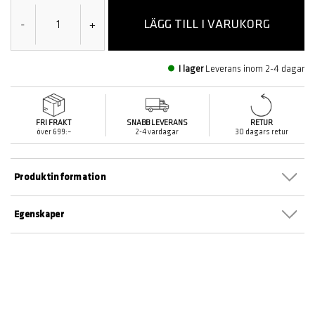
LÄGG TILL I VARUKORG
-
+
I lager
Leverans inom 2-4 dagar
FRI FRAKT
SNABB LEVERANS
RETUR
över 699:–
2-4 vardagar
30 dagars retur
Produktinformation
Egenskaper