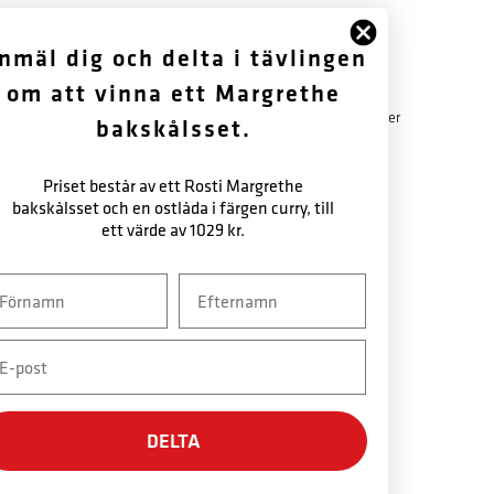
FÖLJ OSS
OM OSS
nmäl dig och delta i tävlingen
om att vinna ett Margrethe
Facebook
Historik
Instagram
Garantibestämmelser
bakskålsset.
Nyhetsbrev
Nyhetsbrev
Priset består av ett Rosti Margrethe
bakskålsset och en ostlåda i färgen curry, till
ett värde av 1029 kr.
vn
Efternavn
ail
DELTA
SÄKER BETALNING