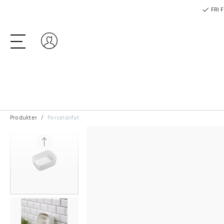
FRI 
Logga in
Produkter
Porselänfat