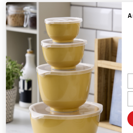
A
Rosti är ett danskt varumärke grundat 1944 av Rolf Fahrenholtz och Stig
Jørgensen. Varumärkets mest kända produkt är Margrethe-skålen, som 1954
med tillstånd från det danska hovet fick sitt namn efter drottning Margrethe
II.
Rosti tillverkar hållbara produkter med fokus på funktion, kvalitet, färger och
god design. Många av Rostis produkter som lanserades på 1950- och 1960-
talen är fortfarande i produktion och säljs över hela världen – främst i Europa,
Na
men även USA och Kanada är viktiga marknader. Rostis ambition är att vara
ett globalt designvarumärke med Margrethe-skålen som flaggskepp.
Em
Varumärket kommer också att fortsätta utveckla nya koncept och produkter
baserade på samma designfilosofi som tidigare.