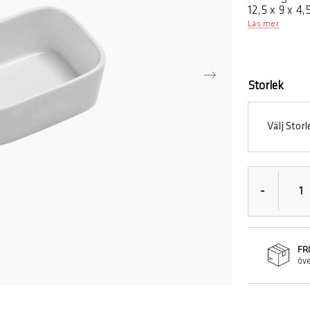
12,5 x 9 x 4,
Lämplig till 
Läs mer
fat. De passa
att rengöra. 
Storlek
Välj Storl
-
FR
öve