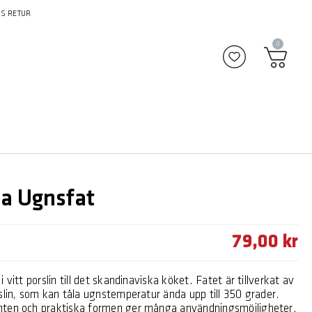
S RETUR
0
Lägg till i fav
a Ugnsfat
79,00 kr
 vitt porslin till det skandinaviska köket. Fatet är tillverkat av
slin, som kan tåla ugnstemperatur ända upp till 350 grader.
ten och praktiska formen ger många användningsmöjligheter.