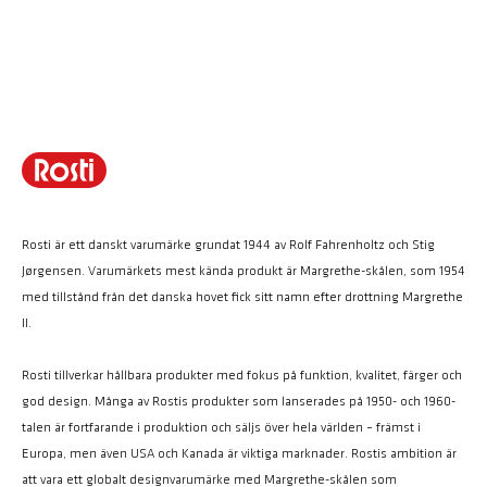
Rosti är ett danskt varumärke grundat 1944 av Rolf Fahrenholtz och Stig
Jørgensen. Varumärkets mest kända produkt är Margrethe-skålen, som 1954
med tillstånd från det danska hovet fick sitt namn efter drottning Margrethe
II.
Rosti tillverkar hållbara produkter med fokus på funktion, kvalitet, färger och
god design. Många av Rostis produkter som lanserades på 1950- och 1960-
talen är fortfarande i produktion och säljs över hela världen – främst i
Europa, men även USA och Kanada är viktiga marknader. Rostis ambition är
att vara ett globalt designvarumärke med Margrethe-skålen som