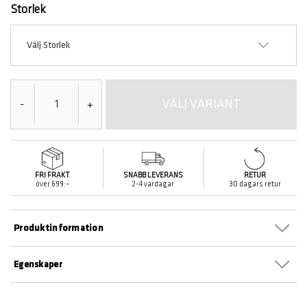
Storlek
Välj Storlek
VÄLJ VARIANT
-
+
FRI FRAKT
SNABB LEVERANS
RETUR
över 699:–
2-4 vardagar
30 dagars retur
Produktinformation
Egenskaper