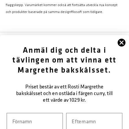
flaggskepp. Varumärket kommer också att fortsätta utveckla nya koncept
och produkter baserade på samma designfilosofi som tidigare.
FÖLJ OSS
Anmäl dig och delta i
OM OSS
tävlingen om att vinna ett
Margrethe bakskålsset.
KUNDTJÄNST
KONTAKTA OSS
Priset består av ett Rosti Margrethe
bakskålsset och en ostlåda i färgen curry, till
ett värde av 1029 kr.
SÄKER BETALNING
Navn
Efternavn