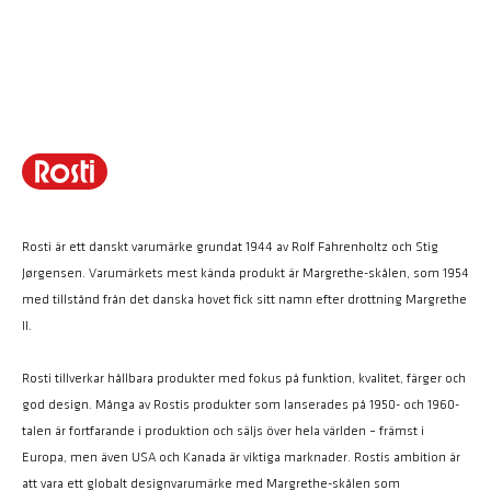
Rosti är ett danskt varumärke grundat 1944 av Rolf Fahrenholtz och Stig
Jørgensen. Varumärkets mest kända produkt är Margrethe-skålen, som 1954
med tillstånd från det danska hovet fick sitt namn efter drottning Margrethe
II.
Rosti tillverkar hållbara produkter med fokus på funktion, kvalitet, färger och
god design. Många av Rostis produkter som lanserades på 1950- och 1960-
talen är fortfarande i produktion och säljs över hela världen – främst i
Europa, men även USA och Kanada är viktiga marknader. Rostis ambition är
att vara ett globalt designvarumärke med Margrethe-skålen som