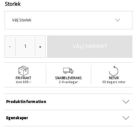
Storlek
Välj Storlek
VÄLJ VARIANT
-
+
FRI FRAKT
SNABB LEVERANS
RETUR
över 699:–
2-4 vardagar
30 dagars retur
Produktinformation
Egenskaper