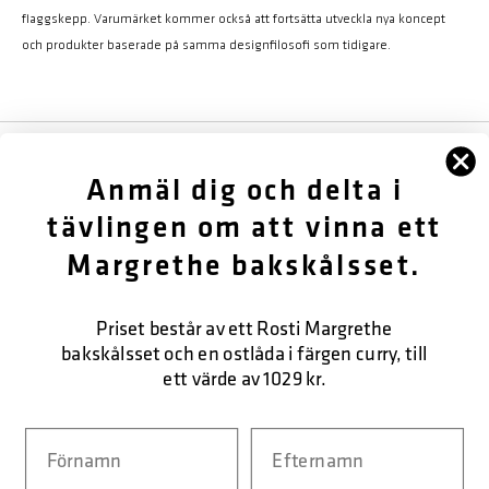
flaggskepp. Varumärket kommer också att fortsätta utveckla nya koncept
och produkter baserade på samma designfilosofi som tidigare.
FÖLJ OSS
Anmäl dig och delta i
OM OSS
tävlingen om att vinna ett
Margrethe bakskålsset.
KUNDTJÄNST
KONTAKTA OSS
Priset består av ett Rosti Margrethe
bakskålsset och en ostlåda i färgen curry, till
ett värde av 1029 kr.
SÄKER BETALNING
Navn
Efternavn