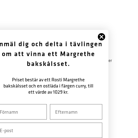
FÖLJ OSS
OM OSS
nmäl dig och delta i tävlingen
om att vinna ett Margrethe
Facebook
Historik
Instagram
Garantibestämmelser
bakskålsset.
Nyhetsbrev
Nyhetsbrev
Priset består av ett Rosti Margrethe
bakskålsset och en ostlåda i färgen curry, till
ett värde av 1029 kr.
vn
Efternavn
ail