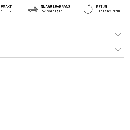
I FRAKT
SNABB LEVERANS
RETUR
r 699:–
2-4 vardagar
30 dagars retur