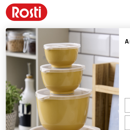
A
Rosti är ett danskt varumärke grundat 1944 av Rolf Fahrenholtz och Stig
Jørgensen. Varumärkets mest kända produkt är Margrethe-skålen, som 1954
med tillstånd från det danska hovet fick sitt namn efter drottning Margrethe
II.
Rosti tillverkar hållbara produkter med fokus på funktion, kvalitet, färger och
god design. Många av Rostis produkter som lanserades på 1950- och 1960-
talen är fortfarande i produktion och säljs över hela världen – främst i Europa,
Na
men även USA och Kanada är viktiga marknader. Rostis ambition är att vara
ett globalt designvarumärke med Margrethe-skålen som flaggskepp.
Em
Varumärket kommer också att fortsätta utveckla nya koncept och produkter
baserade på samma designfilosofi som tidigare.