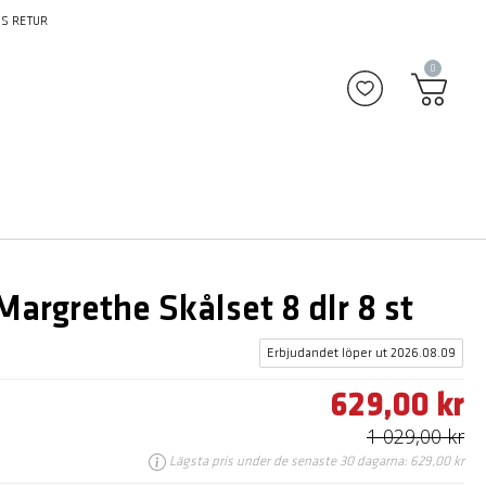
S RETUR
0
Lägg till i fav
rgrethe Skålset 8 dlr 8 st
Erbjudandet löper ut 2026.08.09
629,00 kr
1 029,00 kr
Lägsta pris under de senaste 30 dagarna: 629,00 kr