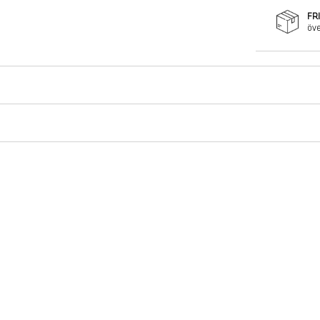
FR
öve