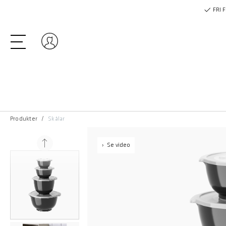
FRI 
Logga in
Produkter
Skålar
Se video