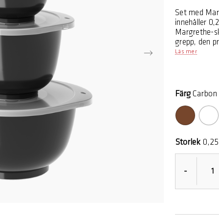
Set med Marg
innehåller 0,
Margrethe-sk
grepp, den pr
versionen av
Läs mer
Skålen är nu
tål den även
tillredning o
blandningssk
Färg
Carbon 
Margrethe-sk
designstudio
uppkalla skål
och hela 8 ol
Storlek
0,25 
-