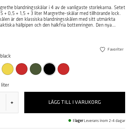
rethe blandningsskålar i 4 av de vanligaste storlekarna. Setet
25 + 0,5 + 1,5 + 3 liter Margrethe-skålar med tillhörande lock.
ålen är den klassiska blandningsskålen med sitt utmärkta
aktiska hällpipen och den halkfria bottenringen. Den nya
 Margrethe-skålen är tillverkad av plastmaterialet Durostima®.
 ännu starkare och mer stöttålig, och med det nya materialet
 mikrovågsugn och frys. Margrethe-skålen lämpar sig för både
ch servering, och genom att köpa till ett lock kan
Favoriter
ålen användas som praktisk förvaringsskål. 5 års garanti.
black
ålen skapades i Sigvard Bernadotte och Acton Bjørns
 i Köpenhamn och 1954 fick man kungafamiljens tillstånd att
en efter drottning Margrethe II. Finns i en mängd fina färger
markerade
ika storlekar. Skålen tål maskindisk, mikrovågsugn och frys.
liter
LÄGG TILL I VARUKORG
+
I lager
Leverans inom 2-4 dagar