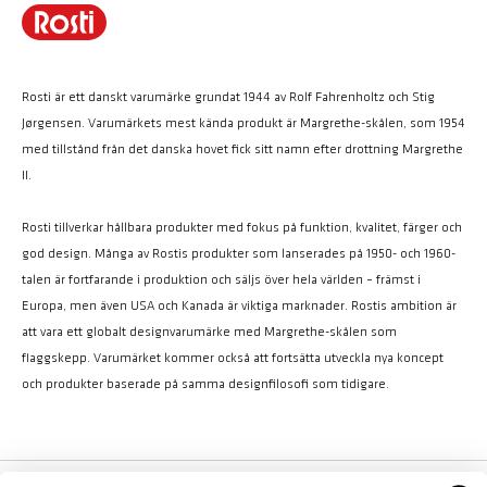
Rosti är ett danskt varumärke grundat 1944 av Rolf Fahrenholtz och Stig
Jørgensen. Varumärkets mest kända produkt är Margrethe-skålen, som 1954
med tillstånd från det danska hovet fick sitt namn efter drottning Margrethe
II.
Rosti tillverkar hållbara produkter med fokus på funktion, kvalitet, färger och
god design. Många av Rostis produkter som lanserades på 1950- och 1960-
talen är fortfarande i produktion och säljs över hela världen – främst i
Europa, men även USA och Kanada är viktiga marknader. Rostis ambition är
att vara ett globalt designvarumärke med Margrethe-skålen som
flaggskepp. Varumärket kommer också att fortsätta utveckla nya koncept
och produkter baserade på samma designfilosofi som tidigare.