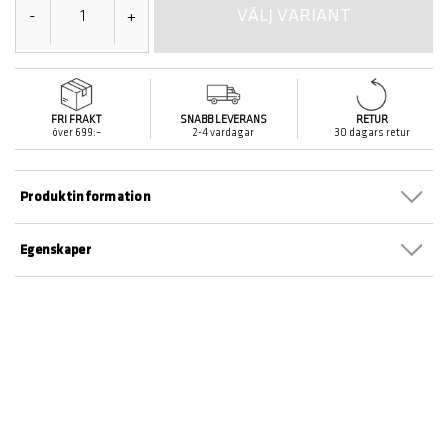
VÄLJ VARIANT
-
+
FRI FRAKT
SNABB LEVERANS
RETUR
över 699:–
2-4 vardagar
30 dagars retur
Produktinformation
Egenskaper