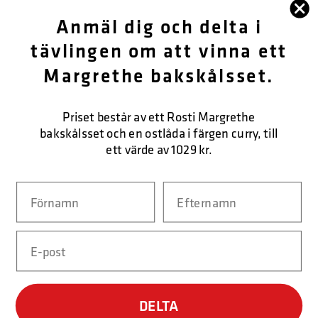
FÖLJ OSS
Anmäl dig och delta i
OM OSS
tävlingen om att vinna ett
Margrethe bakskålsset.
KUNDTJÄNST
KONTAKTA OSS
Priset består av ett Rosti Margrethe
bakskålsset och en ostlåda i färgen curry, till
ett värde av 1029 kr.
SÄKER BETALNING
Navn
Efternavn
Email
LEVERANSFORM
DELTA