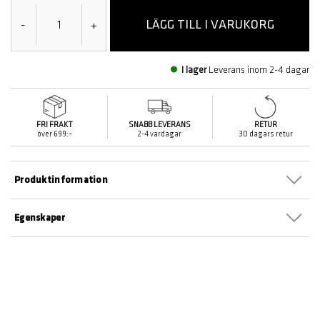
LÄGG TILL I VARUKORG
-
+
I lager
Leverans inom 2-4 dagar
FRI FRAKT
SNABB LEVERANS
RETUR
över 699:–
2-4 vardagar
30 dagars retur
Produktinformation
Egenskaper