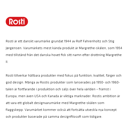
Rosti är ett danskt varumärke grundat 1944 av Rolf Fahrenholtz och Stig
Jørgensen. Varumärkets mest kända produkt är Margrethe-skålen, som 1954
med tillstånd från det danska hovet fick sitt namn efter drottning Margrethe
II.
Rosti tillverkar hållbara produkter med fokus på funktion, kvalitet, färger och
god design. Många av Rostis produkter som lanserades på 1950- och 1960-
talen är fortfarande i produktion och säljs över hela världen – främst i
Europa, men även USA och Kanada är viktiga marknader. Rostis ambition är
att vara ett globalt designvarumärke med Margrethe-skålen som
flaggskepp. Varumärket kommer också att fortsätta utveckla nya koncept
och produkter baserade på samma designfilosofi som tidigare.