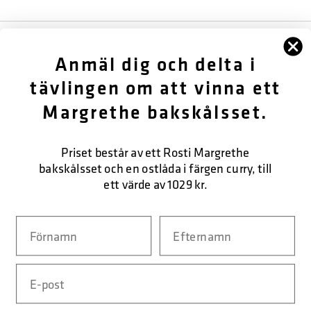
FÖLJ OSS
Anmäl dig och delta i
OM OSS
tävlingen om att vinna ett
Margrethe bakskålsset.
KUNDTJÄNST
KONTAKTA OSS
Priset består av ett Rosti Margrethe
bakskålsset och en ostlåda i färgen curry, till
ett värde av 1029 kr.
SÄKER BETALNING
Navn
Efternavn
Email
LEVERANSFORM