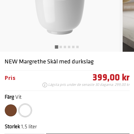
NEW Margrethe Skål med durkslag
399,00 kr
Pris
Lägsta pris under de senaste 30 dagarna: 299,00 kr
Färg
Vit
markerade
Storlek
1,5 liter