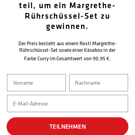
teil, um ein Margrethe-
FØLG OS
Rührschüssel-Set zu
OM OS
gewinnen.
KUNDENDIENST
Der Preis besteht aus einem Rosti Margrethe-
KONTAKTIEREN SIE UNS
Rührschüssel-Set sowie einer Käsebox in der
Farbe Curry im Gesamtwert von
90,95 €.
SICHERE BEZAHLUNG
Navn
Nachname
Email
LIEFERFORM
TEILNEHMEN