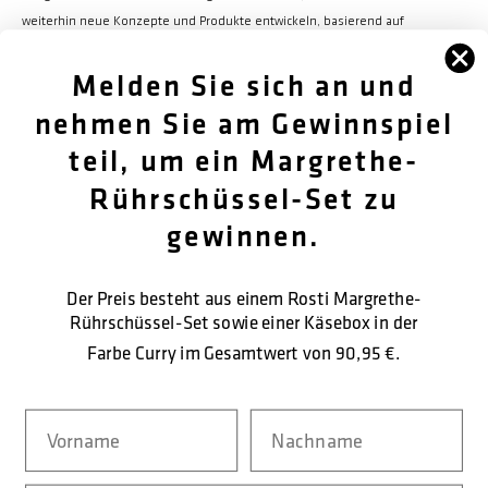
weiterhin neue Konzepte und Produkte entwickeln, basierend auf
derselben Designphilosophie wie bisher.
Melden Sie sich an und
nehmen Sie am Gewinnspiel
teil, um ein Margrethe-
FØLG OS
Rührschüssel-Set zu
OM OS
gewinnen.
KUNDENDIENST
Der Preis besteht aus einem Rosti Margrethe-
Rührschüssel-Set sowie einer Käsebox in der
KONTAKTIEREN SIE UNS
Farbe Curry im Gesamtwert von
90,95 €.
SICHERE BEZAHLUNG
Navn
Nachname