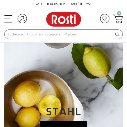
KOSTENLOSER VERSAND ÜBER €59
0
Einloggen
Zu Favor
STAHL