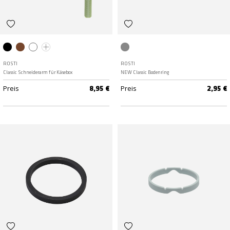
Schwarz
Humus
Weiss
Misty green
Grey
ROSTI
ROSTI
Classic Schneiderarm für Käsebox
NEW Classic Bodenring
Preis
Preis
8,95 €
2,95 €