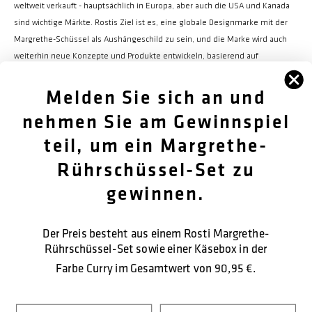
weltweit verkauft - hauptsächlich in Europa, aber auch die USA und Kanada
sind wichtige Märkte. Rostis Ziel ist es, eine globale Designmarke mit der
Margrethe-Schüssel als Aushängeschild zu sein, und die Marke wird auch
weiterhin neue Konzepte und Produkte entwickeln, basierend auf
derselben Designphilosophie wie bisher.
Melden Sie sich an und
nehmen Sie am Gewinnspiel
teil, um ein Margrethe-
FØLG OS
Rührschüssel-Set zu
OM OS
gewinnen.
KUNDENDIENST
Der Preis besteht aus einem Rosti Margrethe-
Rührschüssel-Set sowie einer Käsebox in der
KONTAKTIEREN SIE UNS
Farbe Curry im Gesamtwert von
90,95 €.
SICHERE BEZAHLUNG
Navn
Nachname