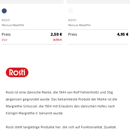
Dusty Blue
Klar
ROSTI
ROSTI
Mensura Messlöffel
Mensura Messlöffel
Preis
Preis
2,50 €
4,95 €
Vor
4,95 €
Rosti ist eine dänische Marke, die 1944 von Rolf Fahrenholtz und Stig
Jørgensen gegründet wurde. Das bekannteste Produkt der Marke ist die
Margrethe-Schüssel, die 1954 mit Erlaubnis des dänischen Hofes nach
Königin Margrethe II. benannt wurde.
Rosti stellt langlebige Produkte her, die sich auf Funktionalität, Qualität,