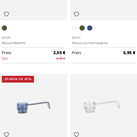
Nordic Green
Klar
Nordic Green
Dusty Blue
ROSTI
ROSTI
Mensura Messlöffel
Mensura Dezilitermessbecher
Preis
Preis
2,50 €
6,95 €
Vor
4,95 €
SPAREN SIE 49 %