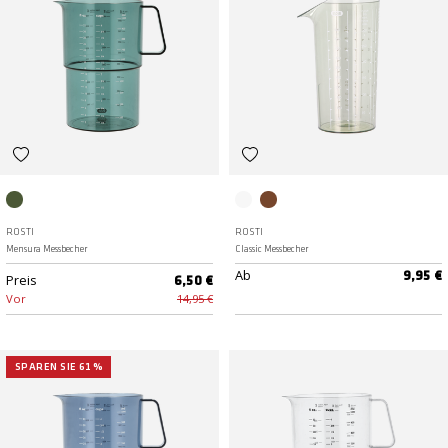
Nordic Green
Klar
Rauchfarbig
ROSTI
ROSTI
Mensura Messbecher
Classic Messbecher
Ab
9,95 €
Preis
6,50 €
Vor
14,95 €
SPAREN SIE 61 %