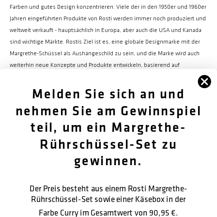
Farben und gutes Design konzentrieren. Viele der in den 1950er und 1960er
Jahren eingeführten Produkte von Rosti werden immer noch produziert und
weltweit verkauft - hauptsächlich in Europa, aber auch die USA und Kanada
sind wichtige Märkte. Rostis Ziel ist es, eine globale Designmarke mit der
Margrethe-Schüssel als Aushängeschild zu sein, und die Marke wird auch
weiterhin neue Konzepte und Produkte entwickeln, basierend auf
derselben Designphilosophie wie bisher.
Melden Sie sich an und
nehmen Sie am Gewinnspiel
teil, um ein Margrethe-
FØLG OS
Rührschüssel-Set zu
OM OS
gewinnen.
KUNDENDIENST
Der Preis besteht aus einem Rosti Margrethe-
Rührschüssel-Set sowie einer Käsebox in der
KONTAKTIEREN SIE UNS
Farbe Curry im Gesamtwert von
90,95 €.