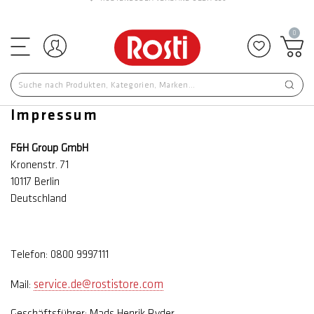
KOSTENLOSER VERSAND ÜBER €59
0
Einloggen
Zu Favor
Impressum
F&H Group GmbH
Kronenstr. 71
10117 Berlin
Deutschland
Telefon: 0800 9997111
service.de@rostistore.com
Mail:
Geschäftsführer: Mads Henrik Ryder