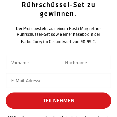
Rührschüssel-Set zu
OM OS
gewinnen.
KUNDENDIENST
Der Preis besteht aus einem Rosti Margrethe-
Rührschüssel-Set sowie einer Käsebox in der
KONTAKTIEREN SIE UNS
Farbe Curry im Gesamtwert von
90,95 €.
SICHERE BEZAHLUNG
Navn
Nachname
Email
LIEFERFORM
TEILNEHMEN