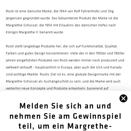
Rosti ist eine dänische Marke, die 1944 von Rolf Fahrenholtz und Stig
Jørgensen gegründet wurde. Das bekannteste Produkt der Marke ist die
Margrethe-Schüssel, die 1954 mit Erlaubnis des dänischen Hofes nach
Königin Margrethe II. benannt wurde.
Rosti stellt langlebige Produkte her, die sich auf Funktionalität, Qualität,
Farben und gutes Design konzentrieren. Viele der in den 1950er und 1960er
Jahren eingeführten Produkte von Rosti werden immer noch produziert und
weltweit verkauft - hauptsächlich in Europa, aber auch die USA und Kanada
sind wichtige Märkte. Rostis Ziel ist es, eine globale Designmarke mit der
Margrethe-Schüssel als Aushängeschild zu sein, und die Marke wird auch
weiterhin neue Konzepte und Produkte entwickeln, basierend auf
derselben Designphilosophie wie bisher.
Melden Sie sich an und
nehmen Sie am Gewinnspiel
teil, um ein Margrethe-
FØLG OS