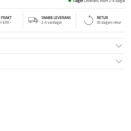
I lager
Leverans inom 2-4 dagar
I FRAKT
SNABB LEVERANS
RETUR
r 699:–
2-4 vardagar
30 dagars retur