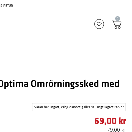
S RETUR
0
Lägg till i fav
ptima Omrörningssked med
Varan har utgått, erbjudandet gäller så långt lagret räcker
69,00 kr
79,00 kr