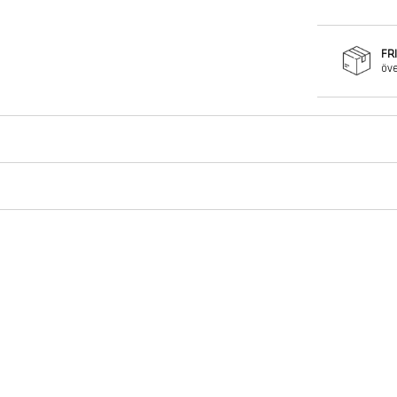
FR
öve