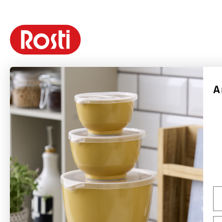
A
Rosti är ett danskt varumärke grundat 1944 av Rolf Fahrenholtz och Stig
Jørgensen. Varumärkets mest kända produkt är Margrethe-skålen, som 1954
med tillstånd från det danska hovet fick sitt namn efter drottning Margrethe
II.
Rosti tillverkar hållbara produkter med fokus på funktion, kvalitet, färger och
god design. Många av Rostis produkter som lanserades på 1950- och 1960-
talen är fortfarande i produktion och säljs över hela världen – främst i Europa,
Na
men även USA och Kanada är viktiga marknader. Rostis ambition är att vara
ett globalt designvarumärke med Margrethe-skålen som flaggskepp.
Em