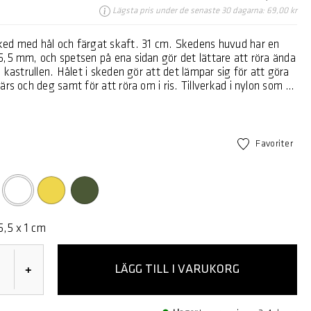
Lägsta pris under de senaste 30 dagarna: 69,00 kr
ed med hål och färgat skaft. 31 cm. Skedens huvud har en
5,5 mm, och spetsen på ena sidan gör det lättare att röra ända
å kastrullen. Hålet i skeden gör att det lämpar sig för att göra
ärs och deg samt för att röra om i ris. Tillverkad i nylon som är
kastruller och stekpannor med beläggning och tål värme upp
er C. Lämplig för diskmaskin.
er ”de bästa”, och det är precis vad denna serie köksredskap
– och oumbärliga i köket. De som du intuitivt sträcker dig
Favoriter
apen är tillverkade i nylon, som är extra skonsamt mot
ch stekpannor med non-stickbeläggning och tål temperaturer på
°C. Sortimentet innehåller produkter för såväl tillagning som
and annat en lång rad smarta skedar och slevar i olika storlekar
markerade
lla finns i en fin palett av vackra färger. 5 års garanti.
uced in Denmark
5,5 x 1 cm
LÄGG TILL I VARUKORG
+