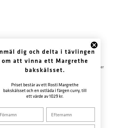
FÖLJ OSS
OM OSS
nmäl dig och delta i tävlingen
om att vinna ett Margrethe
Facebook
Historik
Instagram
Garantibestämmelser
bakskålsset.
Nyhetsbrev
Nyhetsbrev
Priset består av ett Rosti Margrethe
bakskålsset och en ostlåda i färgen curry, till
ett värde av 1029 kr.
vn
Efternavn
ail