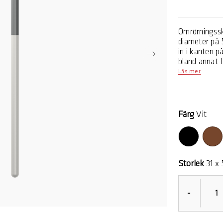
Omrörningssk
diameter på 
in i kanten p
bland annat f
skonsam mot 
Läs mer
till 220 grad
Optima betyd
är. De bästa 
efter. Redsk
Färg
Vit
kastruller o
upp till 220 
servering, bl
och former. A
Proudly prod
Storlek
31 x 
-