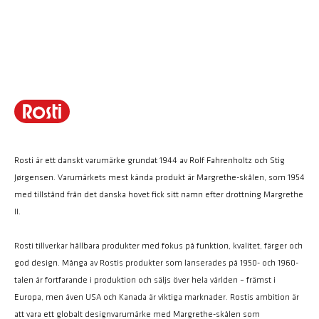
Rosti är ett danskt varumärke grundat 1944 av Rolf Fahrenholtz och Stig
Jørgensen. Varumärkets mest kända produkt är Margrethe-skålen, som 1954
med tillstånd från det danska hovet fick sitt namn efter drottning Margrethe
II.
Rosti tillverkar hållbara produkter med fokus på funktion, kvalitet, färger och
god design. Många av Rostis produkter som lanserades på 1950- och 1960-
talen är fortfarande i produktion och säljs över hela världen – främst i
Europa, men även USA och Kanada är viktiga marknader. Rostis ambition är
att vara ett globalt designvarumärke med Margrethe-skålen som