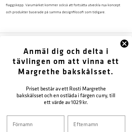
flaggskepp. Varumärket kommer också att fortsätta utveckla nya koncept
och produkter baserade på samma designfilosofi som tidigare.
FÖLJ OSS
Anmäl dig och delta i
OM OSS
tävlingen om att vinna ett
Margrethe bakskålsset.
KUNDTJÄNST
KONTAKTA OSS
Priset består av ett Rosti Margrethe
bakskålsset och en ostlåda i färgen curry, till
ett värde av 1029 kr.
SÄKER BETALNING
Navn
Efternavn