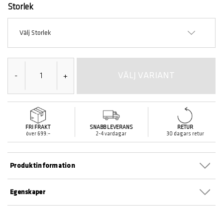
Storlek
Välj Storlek
VÄLJ VARIANT
-
+
FRI FRAKT
SNABB LEVERANS
RETUR
över 699:–
2-4 vardagar
30 dagars retur
Produktinformation
Egenskaper