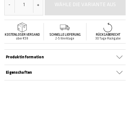
WÄHLE DIE VARIANTE AUS
-
+
KOSTENLOSER VERSAND
SCHNELLE LIEFERUNG
RÜCKGABERECHT
über €59
2-5 Werktage
30 Tage Rückgabe
Produktinformation
Eigenschaften