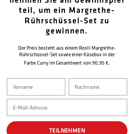
teil, um ein Margrethe-
FØLG OS
Rührschüssel-Set zu
OM OS
gewinnen.
KUNDENDIENST
Der Preis besteht aus einem Rosti Margrethe-
KONTAKTIEREN SIE UNS
Rührschüssel-Set sowie einer Käsebox in der
Farbe Curry im Gesamtwert von
90,95 €.
SICHERE BEZAHLUNG
Navn
Nachname
Email
LIEFERFORM
TEILNEHMEN