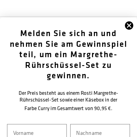
FØLG OS
Melden Sie sich an und
OM OS
nehmen Sie am Gewinnspiel
teil, um ein Margrethe-
KUNDENDIENST
Rührschüssel-Set zu
KONTAKTIEREN SIE UNS
gewinnen.
Der Preis besteht aus einem Rosti Margrethe-
SICHERE BEZAHLUNG
Rührschüssel-Set sowie einer Käsebox in der
Farbe Curry im Gesamtwert von
90,95 €.
Navn
Nachname
LIEFERFORM