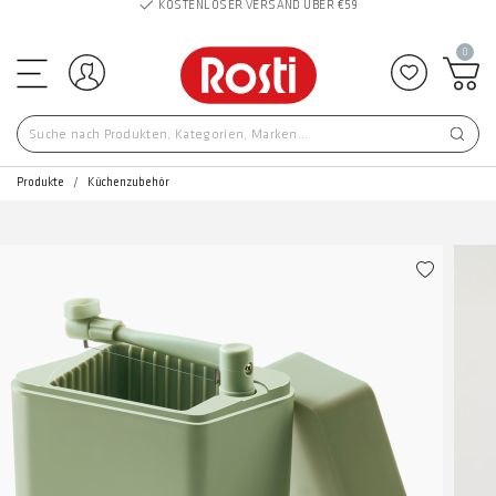
KOSTENLOSER VERSAND ÜBER €59
0
Einloggen
Zu Favor
Produkte
Küchenzubehör