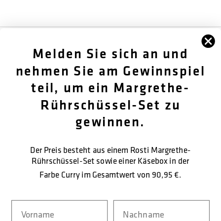
FØLG OS
Melden Sie sich an und
OM OS
nehmen Sie am Gewinnspiel
teil, um ein Margrethe-
KUNDENDIENST
Rührschüssel-Set zu
KONTAKTIEREN SIE UNS
gewinnen.
Der Preis besteht aus einem Rosti Margrethe-
SICHERE BEZAHLUNG
Rührschüssel-Set sowie einer Käsebox in der
Farbe Curry im Gesamtwert von
90,95 €.
Navn
Nachname
LIEFERFORM